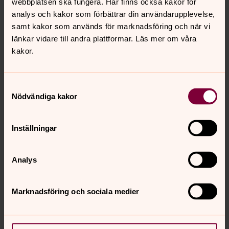
webbplatsen ska fungera. Här finns också kakor för
analys och kakor som förbättrar din användarupplevelse,
samt kakor som används för marknadsföring och när vi
länkar vidare till andra plattformar. Läs mer om våra
kakor.
Samtyckesval
Nödvändiga kakor
Inställningar
Petra Jedborn
Analys
Fritidsledare, Svenska kyrkan Härnösand
Direkt:
0611-288 34
SMS:
070-9800958
Marknadsföring och sociala medier
petra.jedborn@svenskakyrkan.se
E-post: