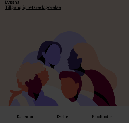
Lyssna
Tillgänglighetsredogörelse
Kalender
Kyrkor
Bibeltexter