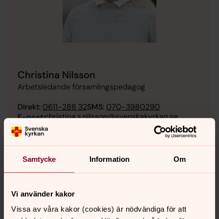
Christina Nilsson
Arbetsledande församlingspedagog
Direkt:
0611-288 32
SMS:
070-3980290
christina.s.nilsson@svenskakyrkan.se
E-post:
Samtycke
Information
Om
Kontaktperson fredag
Vi använder kakor
Vissa av våra kakor (cookies) är nödvändiga för att