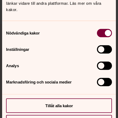
harnosand.pastorat@svenskakyrkan.se
länkar vidare till andra plattformar. Läs mer om våra
Dela
kakor.
Tillbaka till toppen
Tillbaka till innehållet
Samtyckesval
Nödvändiga kakor
Inställningar
Kontakt
Analys
Kalender
Marknadsföring och sociala medier
Hitta snabbt
Tillåt alla kakor
Sociala kanaler