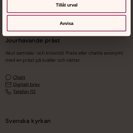
Tillåt urval
Avvisa
Jourhavande präst
Akut samtals- och krisstöd. Prata eller chatta anonymt
med en präst på kvällar och nätter.
Chatt
Digitalt brev
Telefon 112
Svenska kyrkan