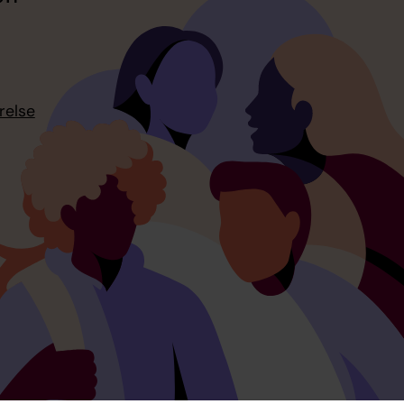
relse