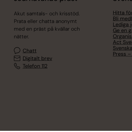
Hitta f
Akut samtals- och krisstöd.
Bli med
Prata eller chatta anonymt
Lediga 
med en präst på kvällar och
Ge en g
Organis
nätter.
Act Sve
Svenska
Chatt
Press – 
Digitalt brev
Telefon 112