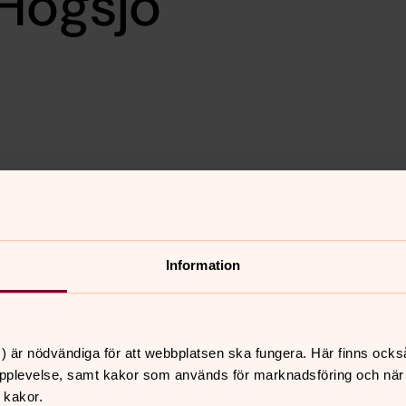
 Högsjö
oka platsbiljett till så
lningen!
nlund.
Information
 Stenlund.
.
) är nödvändiga för att webbplatsen ska fungera. Här finns ocks
pplevelse, samt kakor som används för marknadsföring och när vi
 kakor.