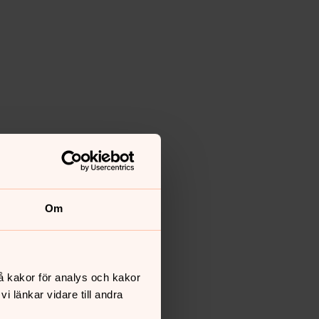
Om
å kakor för analys och kakor
 länkar vidare till andra