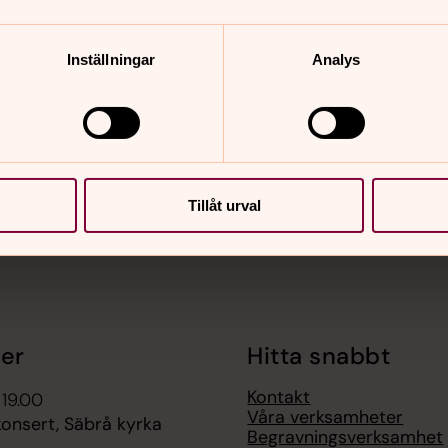
Inställningar
Analys
nnehåll?
Tillåt urval
er
Hitta snabbt
Kontakt
 19.00
Våra verksamheter
nsert, Säbrå kyrka
Begravningsverksamhet