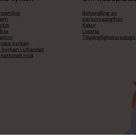
örsamling
Behandling av
lem
personuppgifter
jobb
Kakor
åva
Lyssna
ation
Tillgänglighetsredogö
nska kyrkan
 kyrkan i utlandet
nationell nivå