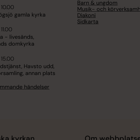
Barn & ungdom
 10.00
Musik- och körverksam
ögsjö gamla kyrka
Diakoni
Sidkarta
 11.00
 - livesänds,
nds domkyrka
 15.00
udstjänst, Havsto udd,
rsamling, annan plats
kommande händelser
ka kyrkan
Om webbplats