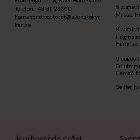
Franzéngatan 18, 87131 Härnösand
9 augusti
Telefon:
+46 611 28800
Mässa, H
harnosand.pastorat@svenskakyr
kan.se
9 augusti
Högmässa
Härnösa
9 augusti
Friluftsg
Hemsö fö
Se fler 
Jourhavande präst
Svens