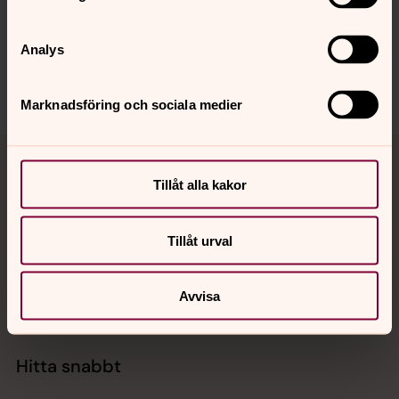
Synpunkter eller frågor på sidans
innehåll?
Analys
harnosand.pastorat@svenskakyrkan.se
Dela
Marknadsföring och sociala medier
Tillbaka till toppen
Tillbaka till innehållet
Tillåt alla kakor
Kontakt
Tillåt urval
Kalender
Avvisa
Hitta snabbt