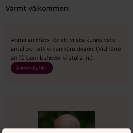
Varmt välkommen!
Anmälan krävs för att vi ska kunna veta
antal och att vi kan köra dagen. (Vid färre
än 10 barn behöver vi ställa in.)
Anmäl dig här!