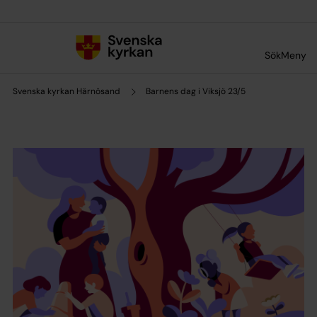
Till innehållet
Till undermeny
Sök
Meny
Svenska kyrkan Härnösand
Barnens dag i Viksjö 23/5