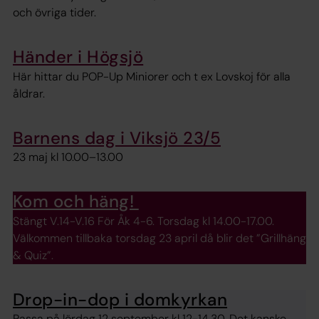
och övriga tider.
Händer i Högsjö
Här hittar du POP-Up Miniorer och t ex Lovskoj för alla
åldrar.
Barnens dag i Viksjö 23/5
23 maj kl 10.00–13.00
Kom och häng!
Stängt V.14-V.16 För Åk 4-6. Torsdag kl 14.00-17.00.
Välkommen tillbaka torsdag 23 april då blir det ”Grillhäng
& Quiz”.
Drop-in-dop i domkyrkan
Passa på lördag 12 september kl 12-14.30. Det kanske