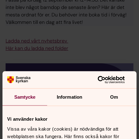
inte blev något barndop de senaste åren? Här är det
mesta ordnat för er. Du behöver inte boka tid i förväg!
Välkommen till en dag att fira livet!
Ladda ned vårt nyhetsbrev
Här kan du ladda ned folder
Samtycke
Information
Om
Vi använder kakor
Vissa av våra kakor (cookies) är nödvändiga för att
webbplatsen ska fungera. Här finns också kakor för