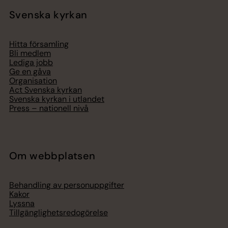
Svenska kyrkan
Hitta församling
Bli medlem
Lediga jobb
Ge en gåva
Organisation
Act Svenska kyrkan
Svenska kyrkan i utlandet
Press – nationell nivå
Om webbplatsen
Behandling av personuppgifter
Kakor
Lyssna
Tillgänglighetsredogörelse