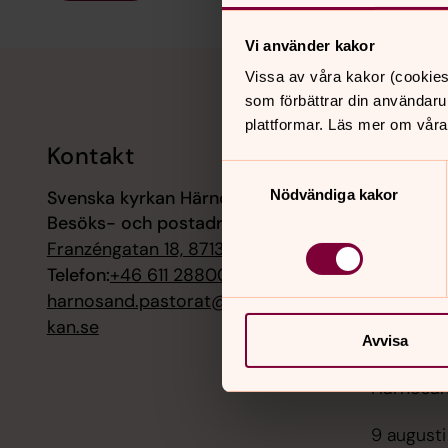
Vi använder kakor
Tillbaka till toppen
Tillbaka till innehållet
Vissa av våra kakor (cookies
som förbättrar din användaru
plattformar. Läs mer om våra
Kontakt
Kalend
Samtyckesval
Svenska kyrkan Härnösand
Nödvändiga kakor
7 augusti
Besöks- och postadress:
Sommarko
Franzéngatan 18, 87131 Härnösand
9 augusti
Telefon:
+46 611 28800
Mässa, H
harnosand.pastorat@svenskakyr
kan.se
9 augusti
Avvisa
Högmässa
Härnösa
9 augusti