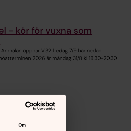
l - kör för vuxna som
l
. Anmälan öppnar V.32 fredag 7/9 här nedan!
 höstterminen 2026 är måndag 31/8 kl 18.30-20.30
Om