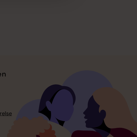
en
relse