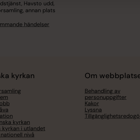
udstjänst, Havsto udd,
rsamling, annan plats
kommande händelser
ka kyrkan
Om webbplats
örsamling
Behandling av
lem
personuppgifter
jobb
Kakor
åva
Lyssna
ation
Tillgänglighetsredogö
nska kyrkan
 kyrkan i utlandet
nationell nivå