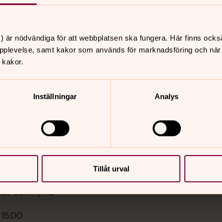
) är nödvändiga för att webbplatsen ska fungera. Här finns ocks
pplevelse, samt kakor som används för marknadsföring och när vi
 kakor.
er
Hitta snabbt
Kontakt
Inställningar
Analys
 19.00
Våra verksamheter
nsert, Säbrå kyrka
Begravningsverksamhet
Barn & ungdom
 10.00
Musik- och körverksam
ögsjö gamla kyrka
Diakoni
Sidkarta
 11.00
Tillåt urval
 - livesänds,
nds domkyrka
 15.00