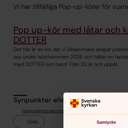
Vi har tillfälliga Pop-up-körer för vuxn
Pop up-kör med låtar och 
DOTTER
Det här är en kör där vi tillsammans skapar positiv
ses under höstterminen 2026 och håller en fantas
med DOTTER och band. Från 20 år och uppåt.
Synpunkter eller frågor på sidans i
harnosand.pastorat@svenskakyrkan.se
Dela
Samtycke