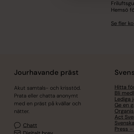
Friluftsg
Hemsö fö
Se fler 
Jourhavande präst
Svens
Hitta f
Akut samtals- och krisstöd.
Bli med
Prata eller chatta anonymt
Lediga 
med en präst på kvällar och
Ge en g
Organis
nätter.
Act Sve
Svenska
Chatt
Press – 
Digitalt brev