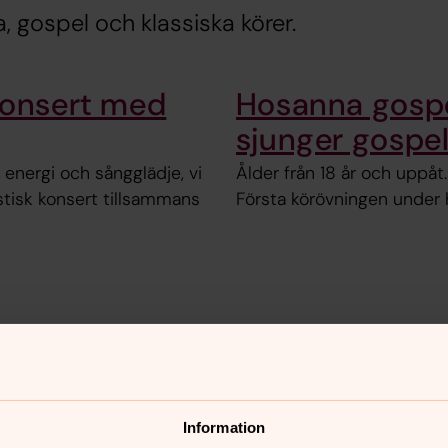
a, gospel och klassiska körer.
konsert med
Hosanna gospe
sjunger gospe
 energi och sångglädje, vi
Ålder från 18 år och uppåt
tisk konsert tillsammans
Första körövningen under
nnehåll?
Information