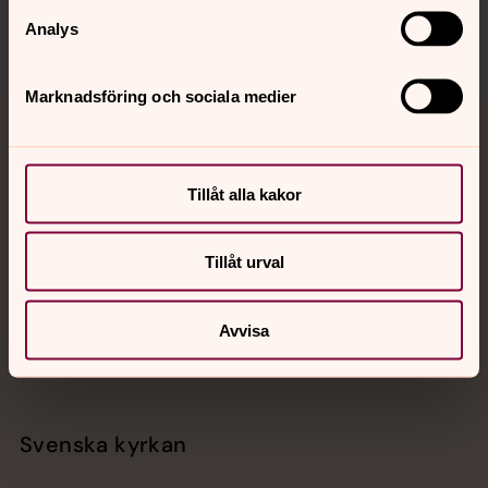
Analys
Marknadsföring och sociala medier
Jourhavande präst
Akut samtals- och krisstöd. Prata eller chatta anonymt
Tillåt alla kakor
med en präst på kvällar och nätter.
Tillåt urval
Chatt
Digitalt brev
Avvisa
Telefon 112
Svenska kyrkan