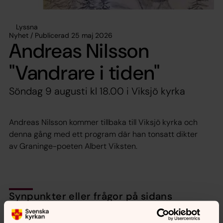
Lyssna
Nyhet / Publicerad 25 maj 2026
Andreas Nilsson
"Vandrare i tiden"
Söndag 9 augusti kl 18.00 i Viksjö kyrka
Andreas Nilsson kommer tillbaka till Viksjö kyrka och
denna gång med ett program där han tonsatt dikter
av Graninge-poeten Albert Viksten.
Synpunkter eller frågor på sidans
innehåll?