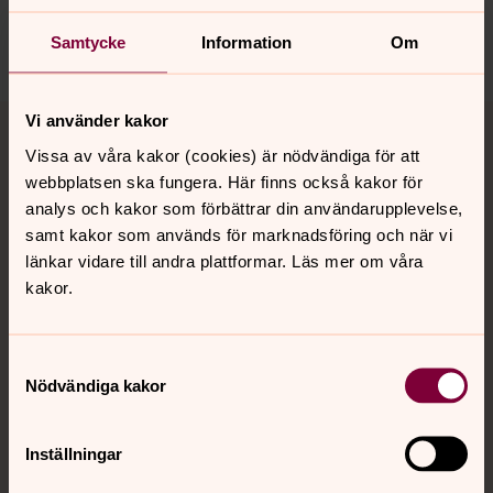
harnosand.pastorat@svenskakyrkan.se
Dela
Samtycke
Information
Om
Tillbaka till toppen
Tillbaka till innehållet
Vi använder kakor
Vissa av våra kakor (cookies) är nödvändiga för att
webbplatsen ska fungera. Här finns också kakor för
analys och kakor som förbättrar din användarupplevelse,
Kontakt
samt kakor som används för marknadsföring och när vi
länkar vidare till andra plattformar. Läs mer om våra
kakor.
Kalender
Samtyckesval
Hitta snabbt
Nödvändiga kakor
Inställningar
Sociala kanaler