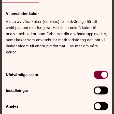
Måndag 10/12 kl 10.00-11.00
Tisdag 11/12 kl 10.00-11.00
Vi använder kakor
Onsdag 12/12 kl 9.30-10.30
Fredag 14/12 kl 9.00-10.00
Vissa av våra kakor (cookies) är nödvändiga för att
Anmälan:
Senast fredag den 7/12 till
webbplatsen ska fungera. Här finns också kakor för
församlingsexpeditionen, tel 0611-288 00.
analys och kakor som förbättrar din användarupplevelse,
Mer info:
Christina Nilsson, 0611-288 32,
samt kakor som används för marknadsföring och när vi
christina.s.nilsson@svenskakyrkan.se
länkar vidare till andra plattformar. Läs mer om våra
kakor.
Samtyckesval
Synpunkter eller frågor på sidans
Nödvändiga kakor
innehåll?
harnosand.pastorat@svenskakyrkan.se
Inställningar
Dela
Analys
Tillbaka till toppen
Tillbaka till innehållet