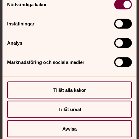
Nödvändiga kakor
Kalender
Inställningar
Hitta snabbt
Analys
Sociala kanaler
Marknadsföring och sociala medier
Tillåt alla kakor
Tillåt urval
Jourhavande präst
Akut samtals- och krisstöd. Prata eller chatta anonymt
Avvisa
med en präst på kvällar och nätter.