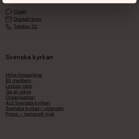
Chatt
Digitalt brev
Telefon 112
Svenska kyrkan
Hitta församling
Bli medlem
Lediga jobb
Ge en gåva
Organisation
Act Svenska kyrkan
Svenska kyrkan i utlandet
Press – nationell nivå