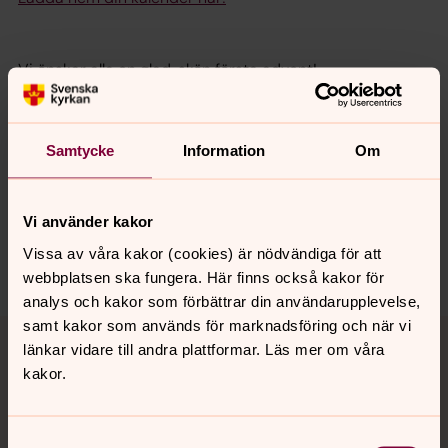
Vi önskar alla en glad, skön första advent!
Samtycke
Information
Om
Synpunkter eller frågor på sidans
innehåll?
Vi använder kakor
harnosand.pastorat@svenskakyrkan.se
Vissa av våra kakor (cookies) är nödvändiga för att
Dela
webbplatsen ska fungera. Här finns också kakor för
analys och kakor som förbättrar din användarupplevelse,
Tillbaka till toppen
Tillbaka till innehållet
samt kakor som används för marknadsföring och när vi
länkar vidare till andra plattformar. Läs mer om våra
kakor.
Kontakt
Samtyckesval