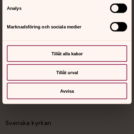
Analys
Marknadsföring och sociala medier
Jourhavande präst
Tillåt alla kakor
Akut samtals- och krisstöd. Prata eller chatta anonymt
med en präst på kvällar och nätter.
Tillåt urval
Chatt
Digitalt brev
Avvisa
Telefon 112
Svenska kyrkan