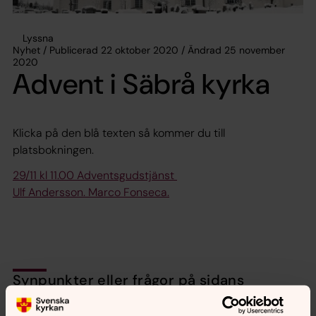
Lyssna
Nyhet / Publicerad 22 oktober 2020 / Ändrad 25 november
2020
Advent i Säbrå kyrka
Klicka på den blå texten så kommer du till
platsbokningen.
29/11 kl 11.00 Adventsgudstjänst
Ulf Andersson. Marco Fonseca.
Synpunkter eller frågor på sidans
innehåll?