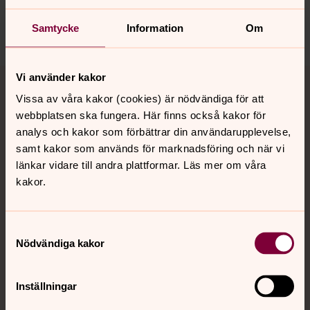
harnosand.pastorat@svenskakyrkan.se
Dela
Samtycke
Information
Om
Tillbaka till toppen
Tillbaka till innehållet
Vi använder kakor
Vissa av våra kakor (cookies) är nödvändiga för att
webbplatsen ska fungera. Här finns också kakor för
analys och kakor som förbättrar din användarupplevelse,
Kontakt
samt kakor som används för marknadsföring och när vi
länkar vidare till andra plattformar. Läs mer om våra
kakor.
Kalender
Samtyckesval
Hitta snabbt
Nödvändiga kakor
Inställningar
Sociala kanaler