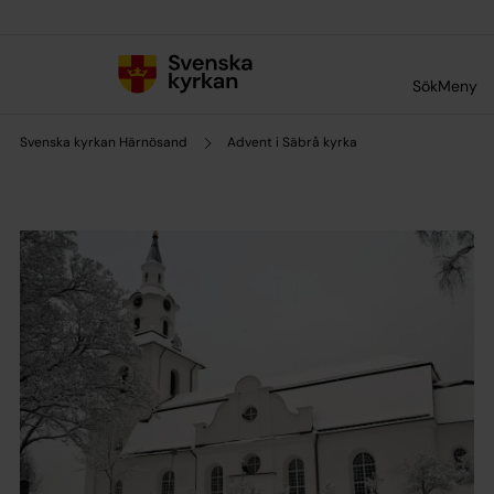
Till innehållet
Till undermeny
Sök
Meny
Svenska kyrkan Härnösand
Advent i Säbrå kyrka