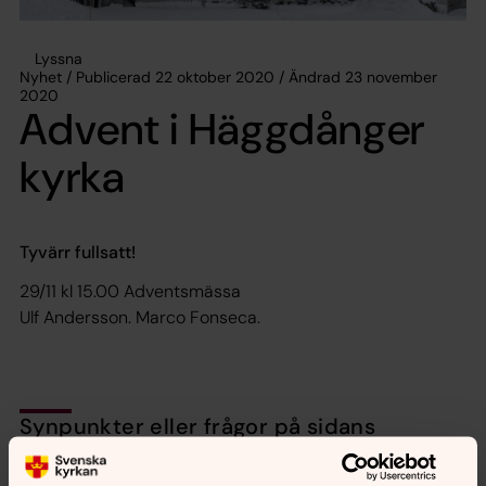
Lyssna
Nyhet / Publicerad 22 oktober 2020 / Ändrad 23 november
2020
Advent i Häggdånger
kyrka
Tyvärr fullsatt!
29/11 kl 15.00 Adventsmässa
Ulf Andersson. Marco Fonseca.
Synpunkter eller frågor på sidans
innehåll?