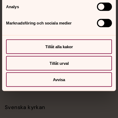
Analys
Marknadsföring och sociala medier
Jourhavande präst
Akut samtals- och krisstöd. Prata eller chatta anonymt
Tillåt alla kakor
med en präst på kvällar och nätter.
Tillåt urval
Chatt
Digitalt brev
Avvisa
Telefon 112
Svenska kyrkan