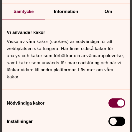
harnosand.pastorat@svenskakyrkan.se
Dela
Samtycke
Information
Om
Tillbaka till toppen
Tillbaka till innehållet
Vi använder kakor
Vissa av våra kakor (cookies) är nödvändiga för att
webbplatsen ska fungera. Här finns också kakor för
analys och kakor som förbättrar din användarupplevelse,
Kontakt
samt kakor som används för marknadsföring och när vi
länkar vidare till andra plattformar. Läs mer om våra
kakor.
Kalender
Samtyckesval
Hitta snabbt
Nödvändiga kakor
Inställningar
Sociala kanaler