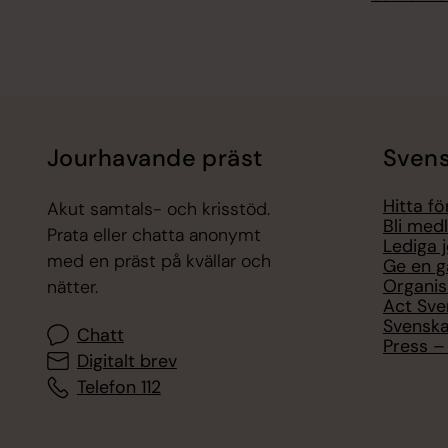
Jourhavande präst
Svens
Hitta f
Akut samtals- och krisstöd.
Bli med
Prata eller chatta anonymt
Lediga 
med en präst på kvällar och
Ge en g
Organis
nätter.
Act Sve
Svenska
Chatt
Press – 
Digitalt brev
Telefon 112