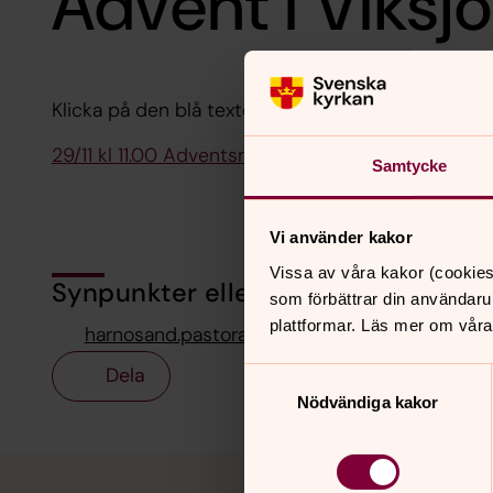
Advent i Viksj
Klicka på den blå texten så kommer du till platsb
29/11 kl 11.00 Adventsmässa, K A Eriksson. T Bergiu
Samtycke
Vi använder kakor
Vissa av våra kakor (cookies
Synpunkter eller frågor på sidans i
som förbättrar din användaru
plattformar. Läs mer om våra
harnosand.pastorat@svenskakyrkan.se
Dela
Samtyckesval
Nödvändiga kakor
Tillbaka till toppen
Tillbaka till innehållet