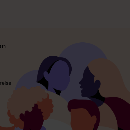
en
relse