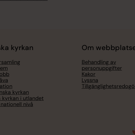
ka kyrkan
Om webbplats
örsamling
Behandling av
lem
personuppgifter
jobb
Kakor
åva
Lyssna
ation
Tillgänglighetsredogö
nska kyrkan
 kyrkan i utlandet
nationell nivå