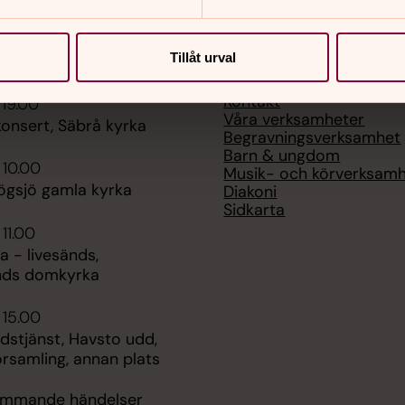
Tillåt urval
er
Hitta snabbt
Kontakt
 19.00
Våra verksamheter
nsert, Säbrå kyrka
Begravningsverksamhet
Barn & ungdom
 10.00
Musik- och körverksam
ögsjö gamla kyrka
Diakoni
Sidkarta
 11.00
 - livesänds,
nds domkyrka
 15.00
udstjänst, Havsto udd,
rsamling, annan plats
kommande händelser