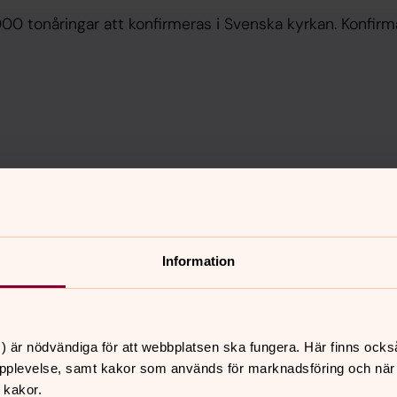
000 tonåringar att konfirmeras i Svenska kyrkan. Konfirm
Information
Hitta konfirmation
) är nödvändiga för att webbplatsen ska fungera. Här finns ocks
pplevelse, samt kakor som används för marknadsföring och när vi
Sök efter en konfirmationsgrupp eller ett
 kakor.