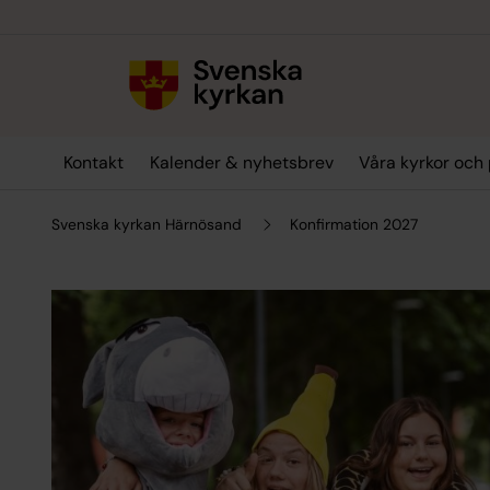
Till innehållet
Till undermeny
Kontakt
Kalender & nyhetsbrev
Våra kyrkor och 
Svenska kyrkan Härnösand
Konfirmation 2027