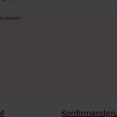
l platser!
of
Konfirmandgru