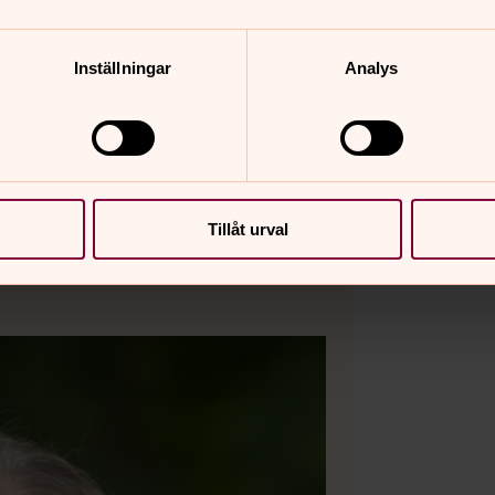
konfirmationsläger som passar dig och dina
intressen.
Inställningar
Analys
Tillåt urval