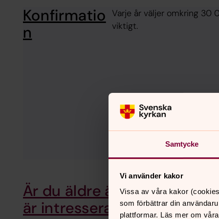
Konfirmatio
Varje år väljer omkring 30 
viktigt.
n
Samtycke
Vi använder kakor
Är du äldre än 14–15 år och
Vissa av våra kakor (cookies
är intresserad av
som förbättrar din användaru
plattformar. Läs mer om våra