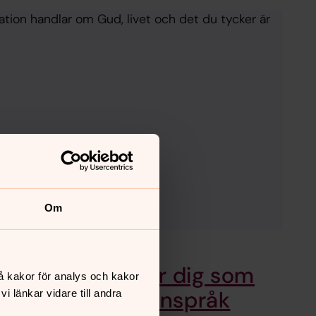
ation handlar om Gud, livet och det du tycker är
Om
Konfirmation för dig som
å kakor för analys och kakor
använder teckenspråk
 länkar vidare till andra