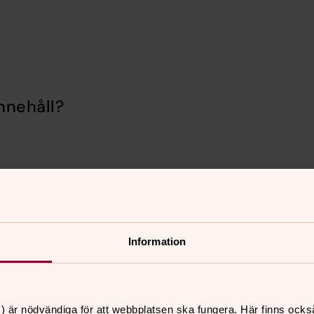
nnehåll?
Information
) är nödvändiga för att webbplatsen ska fungera. Här finns ocks