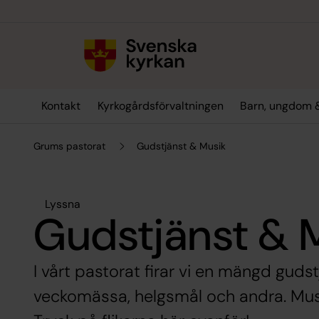
Till innehållet
Till undermeny
Kontakt
Kyrkogårdsförvaltningen
Barn, ungdom 
Grums pastorat
Gudstjänst & Musik
Lyssna
Gudstjänst & 
I vårt pastorat firar vi en mängd guds
veckomässa, helgsmål och andra. Musike