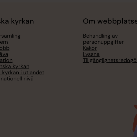
ka kyrkan
Om webbplats
örsamling
Behandling av
lem
personuppgifter
jobb
Kakor
åva
Lyssna
ation
Tillgänglighetsredogö
nska kyrkan
 kyrkan i utlandet
nationell nivå