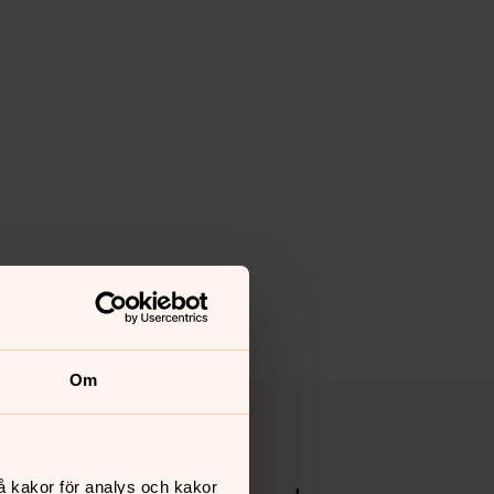
Om
å kakor för analys och kakor