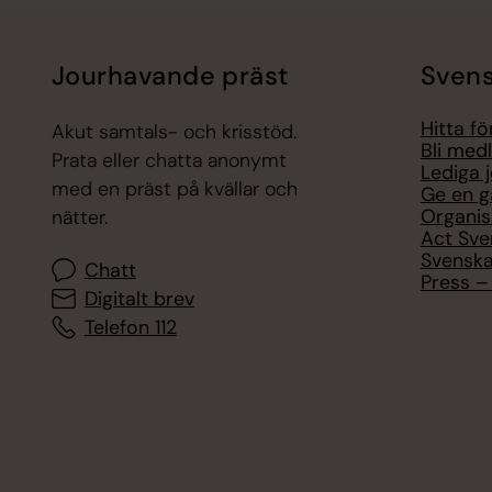
Jourhavande präst
Svens
Hitta f
Akut samtals- och krisstöd.
Bli med
Prata eller chatta anonymt
Lediga 
med en präst på kvällar och
Ge en g
Organis
nätter.
Act Sve
Svenska
Chatt
Press – 
Digitalt brev
Telefon 112