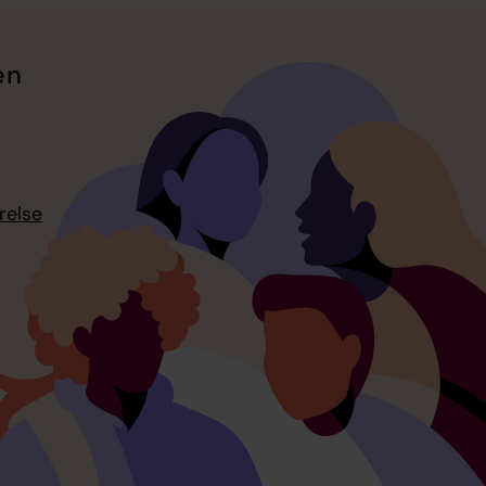
en
relse