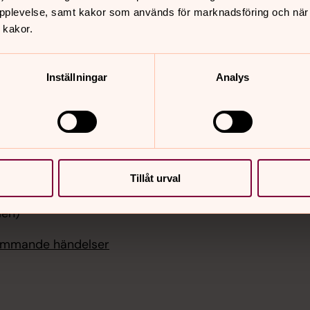
er
Hitta snabbt
pplevelse, samt kakor som används för marknadsföring och när vi
Kontakt
 kakor.
 19.00
Sidkarta
ll
Inställningar
Analys
 11.00
t, Eds kyrka
 15.00
t, Borgviks kyrka
Tillåt urval
i 10.00
andring längs Silverleden
len)
kommande händelser