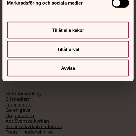
Marknadsföring och sociala medier
Akut samtals- och krisstöd. Prata eller chatta anonymt
med en präst på kvällar och nätter.
Tillåt alla kakor
Chatt
Digitalt brev
Telefon 112
Tillåt urval
Avvisa
Svenska kyrkan
Hitta församling
Bli medlem
Lediga jobb
Ge en gåva
Organisation
Act Svenska kyrkan
Svenska kyrkan i utlandet
Press – nationell nivå