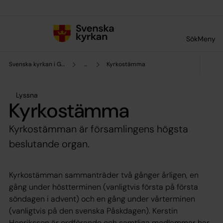
Till innehållet
Till undermeny
Sök
Meny
Svenska kyrkan i Grekland
...
Kyrkostämma
Lyssna
Kyrkostämma
Kyrkostämman är församlingens högsta
beslutande organ.
Kyrkostämman sammanträder två gånger årligen, en
gång under höstterminen (vanligtvis första på första
söndagen i advent) och en gång under vårterminen
(vanligtvis på den svenska Påskdagen). Kerstin
Henriksson är ordförande och samtliga medlemmar har