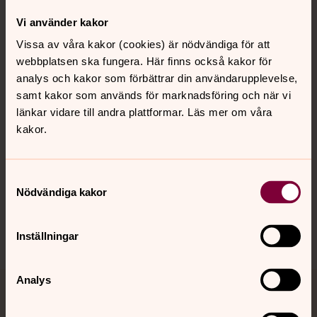
Vi använder kakor
Kontakt
Vissa av våra kakor (cookies) är nödvändiga för att
webbplatsen ska fungera. Här finns också kakor för
analys och kakor som förbättrar din användarupplevelse,
Kalender
samt kakor som används för marknadsföring och när vi
länkar vidare till andra plattformar. Läs mer om våra
kakor.
Hitta snabbt
Samtyckesval
Sociala kanaler
Nödvändiga kakor
Inställningar
Analys
Jourhavande präst