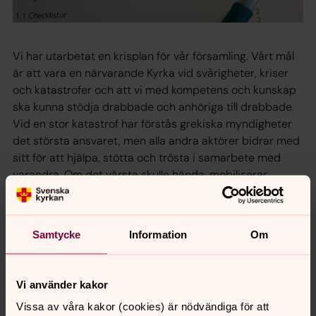
Vi har utarbetat en krisplan för vår församling. Vårt mål
är att vara en närvarande Kyrka vid svårigheter, kriser
och katastrofer och att vi med kompetens och kunskap
ska kunna stödja drabbade och anhöriga till drabbade.
Vid en stor katastrof har förstås grekiska myndigheter
det största ansvaret, men alla andra aktörer bidrar med
sitt för att hjälpa, stötta och trösta i samarbete med
varandra. Om det värsta skulle hända, mobiliserar
församlingen sina resurser. Vi hoppas på det bästa, men
vi har en beredskap för det värsta.
Vid viktiga ärenden kontakta kyrkoherde Björn Kling,
Samtycke
Information
Om
helst på mail:
bjorn.kling@svenskakyrkan.se
eller på
telefon: +30 6946072428.
Vi använder kakor
Vissa av våra kakor (cookies) är nödvändiga för att