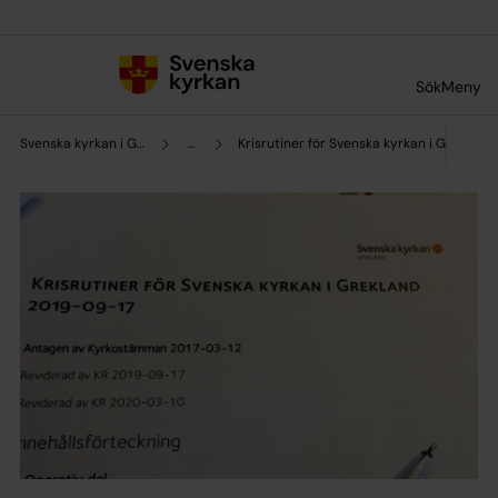
Till innehållet
Till undermeny
Sök
Meny
Svenska kyrkan i Grekland
...
Krisrutiner för Svenska kyrkan i Grekland