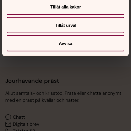
Tillåt alla kakor
Hitta snabbt
Tillåt urval
Sociala kanaler
Avvisa
Jourhavande präst
Akut samtals- och krisstöd. Prata eller chatta anonymt
med en präst på kvällar och nätter.
Chatt
Digitalt brev