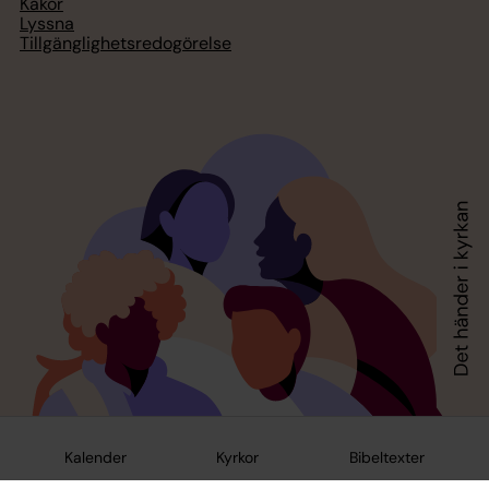
Kakor
Lyssna
Tillgänglighetsredogörelse
Kalender
Kyrkor
Bibeltexter