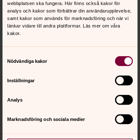
webbplatsen ska fungera. Här finns också kakor för
Senast ändrad 3 februari 2025
analys och kakor som förbättrar din användarupplevelse,
Synpunkter eller frågor på sidans
samt kakor som används för marknadsföring och när vi
innehåll?
länkar vidare till andra plattformar. Läs mer om våra
aten@svenskakyrkan.se
kakor.
Dela
Samtyckesval
Nödvändiga kakor
Tillbaka till toppen
Tillbaka till innehållet
Inställningar
Analys
Kontakt
Marknadsföring och sociala medier
Kalender