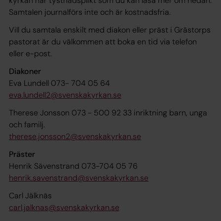
kyrkan har tystnadsplikt som du kan läsa mer om nedan.
Samtalen journalförs inte och är kostnadsfria.
Vill du samtala enskilt med diakon eller präst i Grästorps
pastorat är du välkommen att boka en tid via telefon
eller e-post.
Diakoner
Eva Lundell 073- 704 05 64
eva.lundell2@svenskakyrkan.se
Therese Jonsson 073 - 500 92 33 inriktning barn, unga
och familj.
therese.jonsson2@svenskakyrkan.se
Präster
Henrik Sävenstrand 073-704 05 76
henrik.savenstrand@svenskakyrkan.se
Carl Jälknäs
carl.jalknas@svenskakyrkan.se