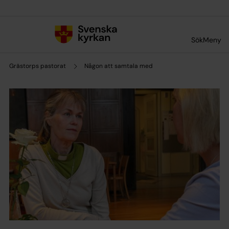
Till innehållet
Till undermeny
Sök
Meny
Grästorps pastorat
Någon att samtala med