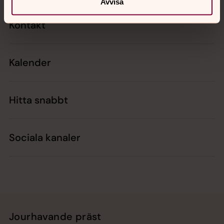
Avvisa
Kontakt
Kalender
Hitta snabbt
Sociala kanaler
Jourhavande präst