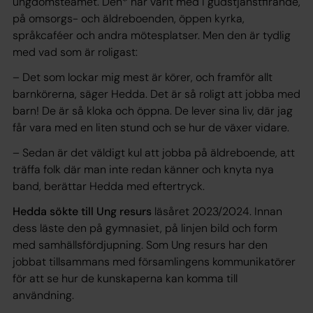
ungdomsteamet. Den* har varit med i gudstjänstfirande,
på omsorgs- och äldreboenden, öppen kyrka,
språkcaféer och andra mötesplatser. Men den är tydlig
med vad som är roligast:
– Det som lockar mig mest är körer, och framför allt
barnkörerna, säger Hedda. Det är så roligt att jobba med
barn! De är så kloka och öppna. De lever sina liv, där jag
får vara med en liten stund och se hur de växer vidare.
– Sedan är det väldigt kul att jobba på äldreboende, att
träffa folk där man inte redan känner och knyta nya
band, berättar Hedda med eftertryck.
Hedda sökte till Ung resurs
läsåret 2023/2024. Innan
dess läste den på gymnasiet, på linjen bild och form
med samhällsfördjupning. Som Ung resurs har den
jobbat tillsammans med församlingens kommunikatörer
för att se hur de kunskaperna kan komma till
användning.