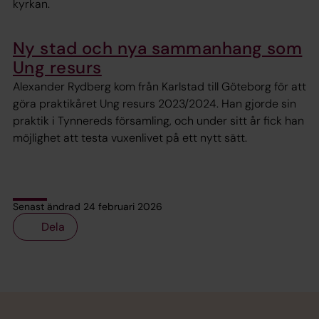
kyrkan.
Ny stad och nya sammanhang som
Ung resurs
Alexander Rydberg kom från Karlstad till Göteborg för att
göra praktikåret Ung resurs 2023/2024. Han gjorde sin
praktik i Tynnereds församling, och under sitt år fick han
möjlighet att testa vuxenlivet på ett nytt sätt.
Senast ändrad 24 februari 2026
Dela
Tillbaka till toppen
Tillbaka till innehållet