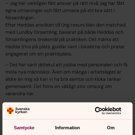
– Jag har verkligen fått ansvar på rätt nivå, jag har fått
egna utmaningar och fått utmana på ett bra sätt i
församlingen.
Efter Heddas ansökan till Ung resurs blev den matchad
med Lundby församling, baserat på både Heddas och
församlingens önskemål på praktiken. Det märks att
Hedda trivs på plats, guidar vant i lokalerna och pratar
engagerat om sin praktikplats.
– Det har varit jättekul att jobba med personalen och få
möta nya människor. Även om många i arbetslaget är
äldre än mig så kan vi ha bra samtal och kloka tankar
gemensamt. Det finns en väldigt stor omsorg om
varandra här.
Det Hedda gillar allra mest
med praktiken är de sociala
kontakterna. Man märker att den knutit många band,
både till praktikanter i andra församlingar, som den
träffar under Ung resurs kursdagar, och till många olika
Samtycke
Information
Om
delar av församlingen. Det är alla människor den mött