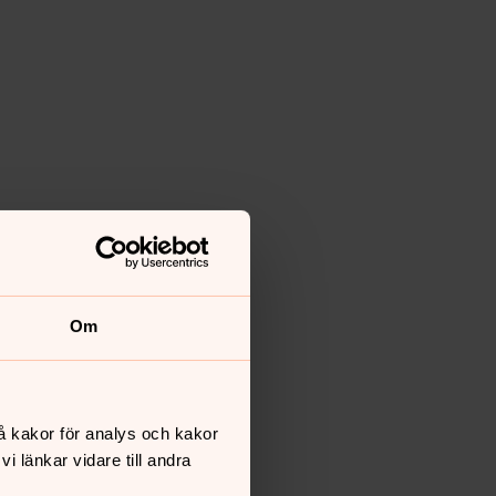
Om
å kakor för analys och kakor
 länkar vidare till andra