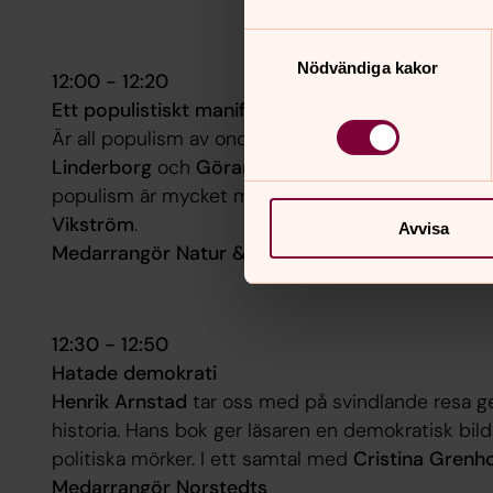
Samtyckesval
Nödvändiga kakor
12:00 - 12:20
Ett populistiskt manifest!
Är all populism av ondo? Vad innebär egentligen
Linderborg
och
Göran Greider
försvarar populism
populism är mycket mer än bara ett tillhygge i en
Vikström
.
Avvisa
Medarrangör Natur & Kultur
12:30 - 12:50
Hatade demokrati
Henrik Arnstad
tar oss med på svindlande resa 
historia. Hans bok ger läsaren en demokratisk bildn
politiska mörker. I ett samtal med
Cristina Grenh
Medarrangör Norstedts