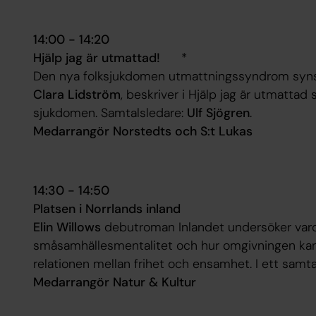
14:00 - 14:20
Hjälp jag är utmattad!
*
Den nya folksjukdomen utmattningssyndrom syns
Clara Lidström
, beskriver i
Hjälp jag är utmattad
s
sjukdomen. Samtalsledare:
Ulf Sjögren
.
Medarrangör Norstedts och S:t Lukas
14:30 - 14:50
Platsen i Norrlands inland
Elin Willows
debutroman Inlandet undersöker var
småsamhällesmentalitet och hur omgivningen kan
relationen mellan frihet och ensamhet. I ett sam
Medarrangör Natur & Kultur