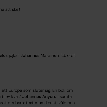
a att ske)
eilus
jojkar.
Johannes Marainen
, f.d. ordf.
i ett Europa som sluter sig. En bok om
blev kvar.”
Johannes Anyuru
i samtal
ottets barn: texter om konst, våld och