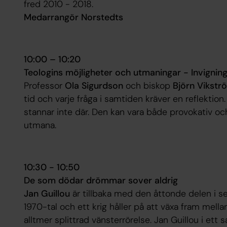
fred 2010 - 2018
.
Medarrangör Norstedts
10:00 – 10:20
Teologins möjligheter och utmaningar - Invignin
Professor
Ola Sigurdson
och biskop
Björn Vikstr
tid och varje fråga i samtiden kräver en reflektion
stannar inte där. Den kan vara både provokativ oc
utmana.
10:30 - 10:50
De som dödar drömmar sover aldrig
Jan Guillou
är tillbaka med den åttonde delen i s
1970-tal och ett krig håller på att växa fram mell
alltmer splittrad vänsterrörelse. Jan Guillou i et