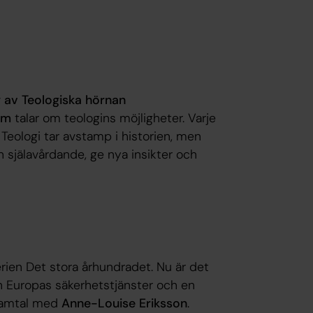
g av Teologiska hörnan
öm
talar om teologins möjligheter. Varje
. Teologi tar avstamp i historien, men
h själavårdande, ge nya insikter och
erien
Det stora århundradet
. Nu är det
an Europas säkerhetstjänster och en
t samtal med
Anne-Louise Eriksson
.