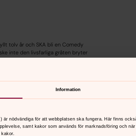
yllt tolv år och SKA bli en Comedy
ke inte den livsfarliga gråten bryter
Information
ing och forskning av Lukasevangeliet och
nerande tankar. Samtalspartner:
Sara
) är nödvändiga för att webbplatsen ska fungera. Här finns ocks
pplevelse, samt kakor som används för marknadsföring och när vi
 kakor.