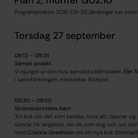
Plan 2, monter G02:10
Programpunkter 2018-09-20 (ändringar kan komm
Torsdag 27 september
09:15 – 09:25
Samisk andakt.
Vi sjunger ur den nya, samiska psalmboken.
Elin T
i sameföreningen, medverkar. Bildspel.
09:30 - 09:50
Strömavbrottets barn
"En bok om det som kanske, trots allt, öppnar sig 
somrar för längesen, om de som dog och oss som 
med
Cristina Grenholm
om sin nya bok
Strömavbr