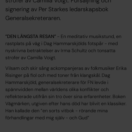
strofer av Camilla Voigt. Försäljning och
signering av Per Starkes ledarskapsbok
Generalsekreteraren.
”DEN LÄNGSTA RESAN”
- En meditativ musikstund, en
rastplats på väg i Dag Hammarskjölds fotspår - med
nyskrivna betraktelser av Irma Schultz och tonsatta
strofer av Camilla Voigt.
Vilsam och skir sång ackompanjeras av folkmusiker Erika
Risinger på fiol och med toner från klangskål. Dag
Hammarskjöld, generalsekreterare för FN levde i
spännvidden mellan världens olika konflikter och
reflekterade utifrån sin tro över sina erfarenheter. Boken
Vägmärken
, utgiven efter hans död har blivit en klassiker.
Han kallade den ”en sorts vitbok - rörande mina
förhandlingar med mig själv - och Gud”