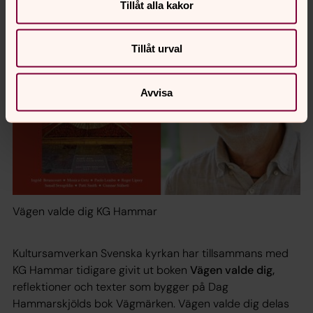
Tillåt alla kakor
Tillåt urval
Avvisa
Vägen valde dig KG Hammar
Kultursamverkan Svenska kyrkan har tillsammans med
KG Hammar tidigare givit ut boken
Vägen valde dig
,
reflektioner och texter som bygger på Dag
Hammarskjölds bok
Vägmärken
.
Vägen valde dig
delas