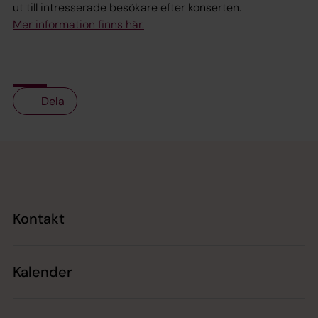
ut till intresserade besökare efter konserten.
Mer information finns här.
Dela
Tillbaka till toppen
Tillbaka till innehållet
Kontakt
Kalender