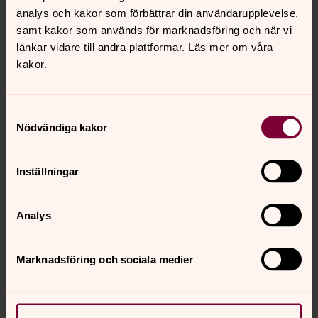
analys och kakor som förbättrar din användarupplevelse,
samt kakor som används för marknadsföring och när vi
länkar vidare till andra plattformar. Läs mer om våra
kakor.
Samtyckesval
Nödvändiga kakor
Foto: Mikael Ringlander
Inställningar
Per Starke Generalsekreteraren
Analys
Per Starke
medverkar och signerar sin nyutkomna bok
Generalsekreteraren
, en ledarskapsbok baserad på Dag
Marknadsföring och sociala medier
Hammarskjöld och hans liv som människa och ledare.
Här kan ni läsa och lyssna mer.