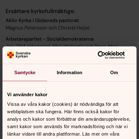
Ersättare kyrkofullmäktige:
Aktiv Kyrka i Gislaveds pastorat
Magnus Petersson och Christel Heijel
Arbetarepartiet - Socialdemokraterna
Jan-Olof Johansson, Moa Wallentin och Rose-Mari
Modén
Centerpartiet
Lars Larsson och Björn Martinsson
Samtycke
Information
Om
Framtidens kyrka - Burseryds församling i Gislaveds
pastorat
Vi använder kakor
Åsa Nielsen och Bodil Samuelsson
Vissa av våra kakor (cookies) är nödvändiga för att
Kyrkans framtid i Norra Hestra församling i Gislaveds
webbplatsen ska fungera. Här finns också kakor för
pastorat
analys och kakor som förbättrar din användarupplevelse,
Anders Jonsson och Rose-Marie Franzen
samt kakor som används för marknadsföring och när vi
länkar vidare till andra plattformar. Läs mer om våra
Partipolitiskt obundna i Svenska kyrkan