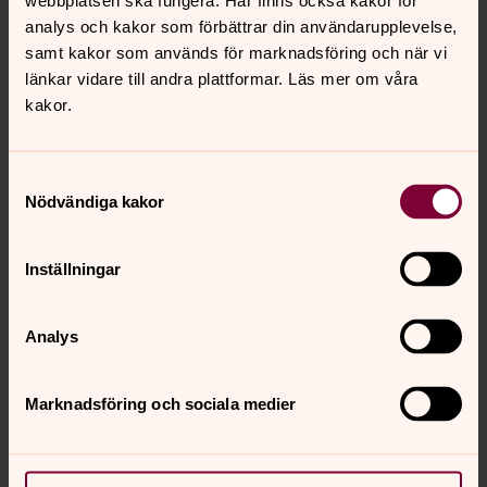
webbplatsen ska fungera. Här finns också kakor för
analys och kakor som förbättrar din användarupplevelse,
Tomas Folkegård
samt kakor som används för marknadsföring och när vi
Församlingspedagog, Svenska kyrkan i Gävle
länkar vidare till andra plattformar. Läs mer om våra
kakor.
Direkt:
026- 17 05 53
tomas.folkegard@svenskakyrkan.se
E-post:
Samtyckesval
Nödvändiga kakor
Pilgrimsvandring
Vandra längs upptrampade stigar.
Inställningar
Kristen djupmeditation och retreat
Analys
Med hjälp av meditation och retreat kan du bli
närvarande i dig själv och grunda dig i tillvaron.
Marknadsföring och sociala medier