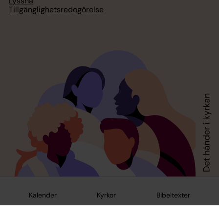
Lyssna
Tillgänglighetsredogörelse
Kalender
Kyrkor
Bibeltexter