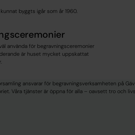
a kunnat byggts igår som år 1960.
ningsceremonier
väl använda för begravningsceremonier
tuderande är huset mycket uppskattat
.
örsamling ansvarar för begravningsverksamheten på Gäv
iet. Våra tjänster är öppna för alla – oavsett tro och li