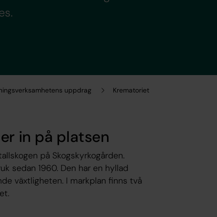
es.
ningsverksamhetens uppdrag
Krematoriet
er in på platsen
 tallskogen på Skogskyrkogården.
ruk sedan 1960. Den har en hyllad
e växtligheten. I markplan finns två
et.