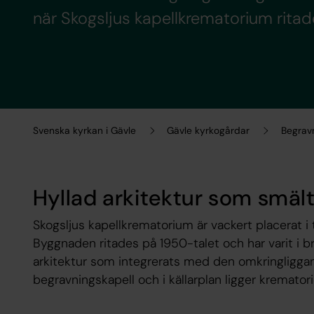
när Skogsljus kapellkrematorium ritad
Svenska kyrkan i Gävle
Gävle kyrkogårdar
Begrav
Hyllad arkitektur som smält
Skogsljus kapellkrematorium är vackert placerat i
Byggnaden ritades på 1950-talet och har varit i b
arkitektur som integrerats med den omkringliggand
begravningskapell och i källarplan ligger krematori