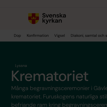
Till innehållet
Till undermeny
Dop
Konfirmation
Vigsel
Diakoni, samtal och 
Lyssna
Krematoriet
Många begravningsceremonier i Gävle 
krematoriet. Furuskogens naturliga sti
befriande ram kring begravningscere