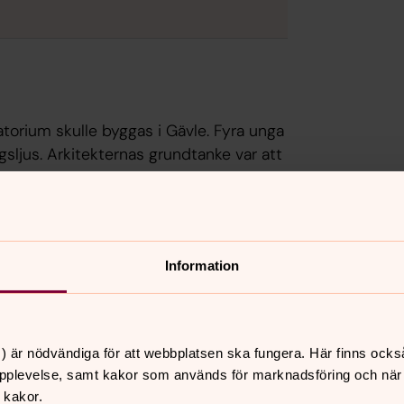
matorium skulle byggas i Gävle. Fyra unga
sljus. Arkitekternas grundtanke var att
aden.
Information
inrymma både begravningskapell och
ktionerna på ett odramatiskt vis
ar för att se hur man bäst skulle kunna
) är nödvändiga för att webbplatsen ska fungera. Här finns ocks
pplevelse, samt kakor som används för marknadsföring och när vi
 projekteringen skulle sedan ta sin
 kakor.