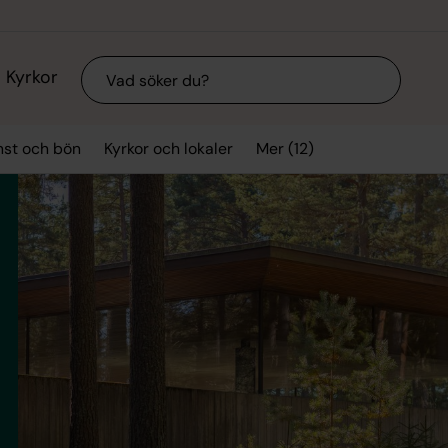
Sök
Kyrkor
Mer (12)
nst och bön
Kyrkor och lokaler