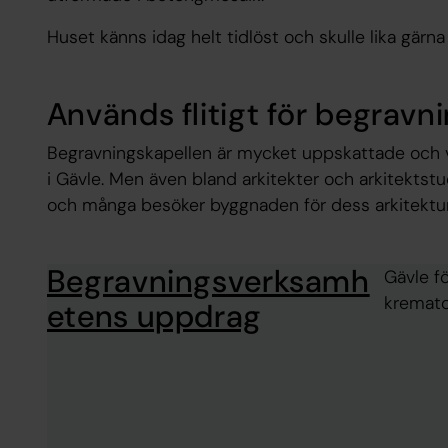
Huset känns idag helt tidlöst och skulle lika gärn
Används flitigt för begrav
Begravningskapellen är mycket uppskattade och 
i Gävle. Men även bland arkitekter och arkitekts
och många besöker byggnaden för dess arkitektur
Begravningsverksamh
Gävle f
kremator
etens uppdrag