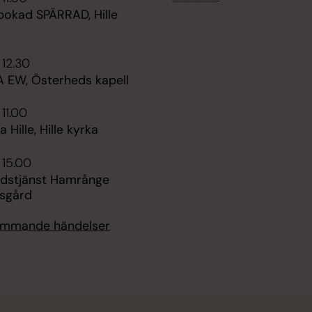
bokad SPÄRRAD, Hille
 12.30
A EW, Österheds kapell
 11.00
Hille, Hille kyrka
 15.00
gudstjänst Hamrånge
sgård
kommande händelser