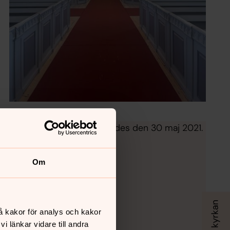
Foto: S Adman
tober 2019. Kyrkan återinvigdes den 30 maj 2021.
ring
Om
å kakor för analys och kakor
 länkar vidare till andra