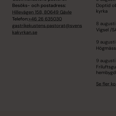
Besöks- och postadress:
Doptid o
kyrka
Hillevägen 158, 80649 Gävle
Telefon:
+46 26 635030
8 augusti
gastrikekustens.pastorat@svens
Vigsel /S
kakyrkan.se
9 augusti
Högmässa 
9 augusti
Frilufts
hembygd
Se fler 