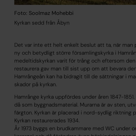
Foto: Soolmaz Mohebbi
Kyrkan sedd från Åbyn
Det var inte ett helt enkelt beslut att ta, när man
ny och betydligt större församlingskyrka i Hamrå
medeltidskyrkan varit för trång och eftersom den
restaurera gav man till sist upp om att bevara den
Hamrångeån kan ha bidragit till de sättningar i 
skador på kyrkan.
Hamrånge kyrka uppfördes under åren 1847-1851.
då som byggnadsmaterial. Murarna är av sten, utv
färgton. Kyrkan är placerad i nord-sydlig riktning p
Kyrkan restaurerades 1934.
År 1973 byggs en brudkammare med WC under orgel