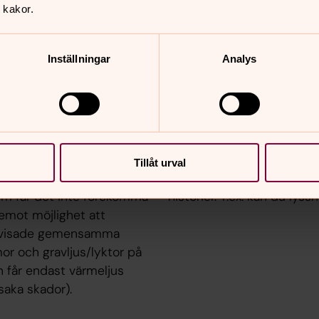
 kakor.
Inställningar
Analys
Lyssna, lär oc
en är belägen på den plats
Under mer än tusen år har
lund är en gravplats utan
om och kring våra kyrkor
Tillåt urval
nsvarar för skötseln.
från Svenska kyrkan i ap
m får det inte förekomma
historier. T.ex. kan du lys
emot möjlighet att
anvisade gemensamma
or och gravljus/lyktor på
n får endast värmeljus
saka skador).