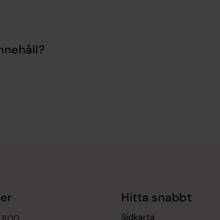
nnehåll?
er
Hitta snabbt
Sidkarta
 11.00