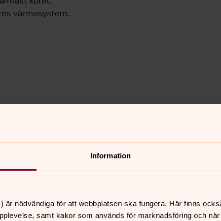
ärmast koret.
ttes värmesystem.
e inre renovering av Hamrånge kyrka startades den 1 ok
LDEN eller texten så kan du läsa mer om kyrkans renove
Information
) är nödvändiga för att webbplatsen ska fungera. Här finns ocks
pplevelse, samt kakor som används för marknadsföring och när vi