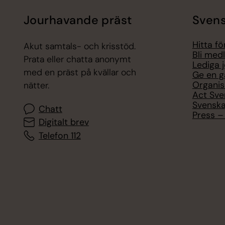
Jourhavande präst
Svens
Hitta f
Akut samtals- och krisstöd.
Bli med
Prata eller chatta anonymt
Lediga 
med en präst på kvällar och
Ge en g
Organis
nätter.
Act Sve
Svenska
Chatt
Press – 
Digitalt brev
Telefon 112