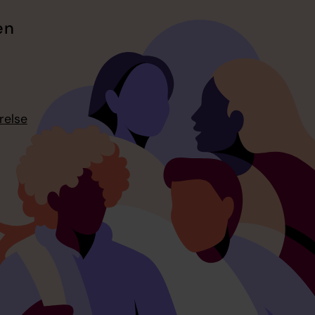
en
relse