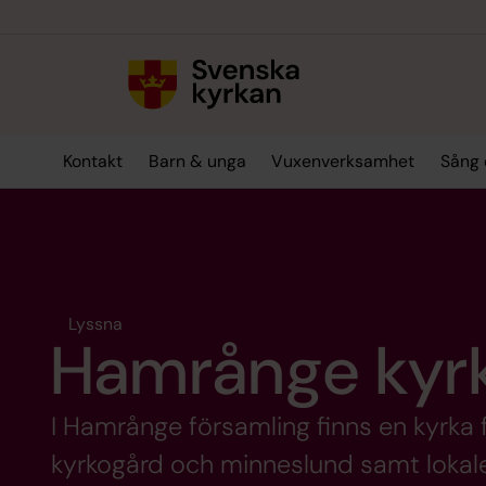
Till innehållet
Till undermeny
Kontakt
Barn & unga
Vuxenverksamhet
Sång 
Lyssna
Hamrånge kyr
I Hamrånge församling finns en kyrka f
kyrkogård och minneslund samt lokale