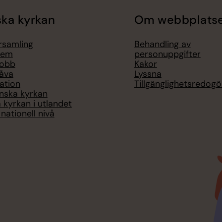
ka kyrkan
Om webbplats
örsamling
Behandling av
lem
personuppgifter
jobb
Kakor
åva
Lyssna
ation
Tillgänglighetsredogö
nska kyrkan
 kyrkan i utlandet
nationell nivå