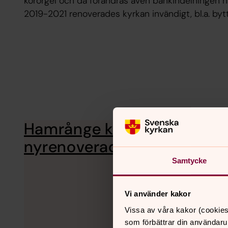
kororgel och då förändras även bänkindelningen n
2019-2021 renoverades kyrkan invändigt, bl.a. by
Hamrånge kyrka är
En omfattand
KLICKA PÅ BI
nyrenoverad.
Samtycke
Vi använder kakor
Vissa av våra kakor (cookies
som förbättrar din användaru