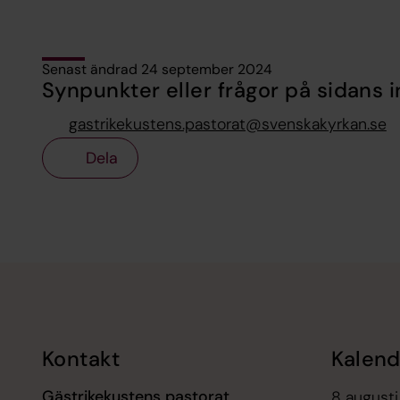
Senast ändrad 24 september 2024
Synpunkter eller frågor på sidans i
gastrikekustens.pastorat@svenskakyrkan.se
Dela
Tillbaka till toppen
Tillbaka till innehållet
Kontakt
Kalend
Gästrikekustens pastorat
8 augusti