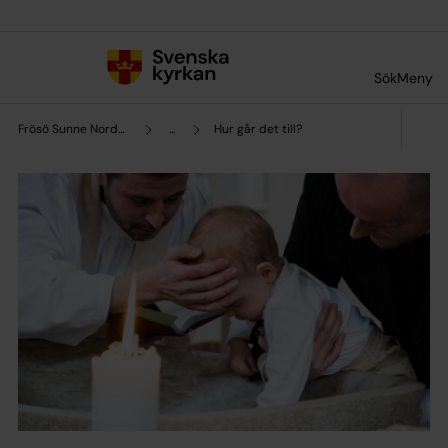
Till innehållet
Till undermeny
Sök
Meny
Frösö Sunne Norderö församling
...
Hur går det till?