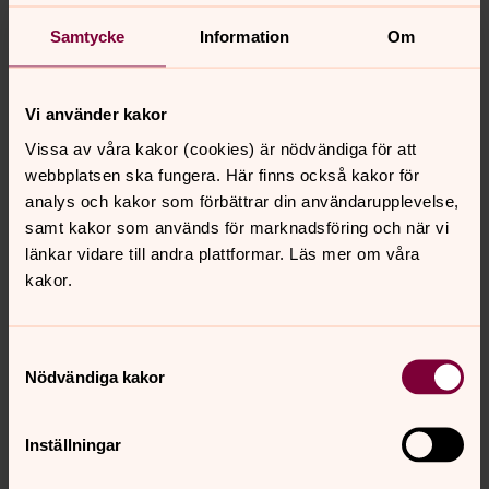
och förebedjare. Faddrar medverkar oftast i
dopgudstjänsten och får gärna vara delaktiga genom att
Samtycke
Information
Om
t.ex. läsa en text eller be en bön. Man måste dock inte ha
någon fadder.
Vi använder kakor
Läs mer om
dop
.
Vissa av våra kakor (cookies) är nödvändiga för att
Fler frågor? Hör av dig till oss (kontaktuppgifter nedan).
webbplatsen ska fungera. Här finns också kakor för
analys och kakor som förbättrar din användarupplevelse,
samt kakor som används för marknadsföring och när vi
länkar vidare till andra plattformar. Läs mer om våra
kakor.
Samtyckesval
Nödvändiga kakor
Inställningar