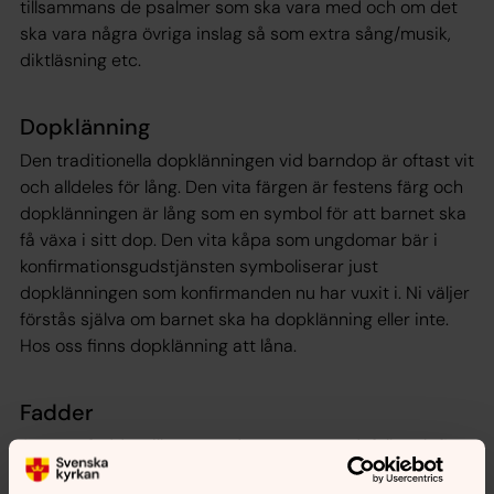
tillsammans de psalmer som ska vara med och om det
ska vara några övriga inslag så som extra sång/musik,
diktläsning etc.
Dopklänning
Den traditionella dopklänningen vid barndop är oftast vit
och alldeles för lång. Den vita färgen är festens färg och
dopklänningen är lång som en symbol för att barnet ska
få växa i sitt dop. Den vita kåpa som ungdomar bär i
konfirmationsgudstjänsten symboliserar just
dopklänningen som konfirmanden nu har vuxit i. Ni väljer
förstås själva om barnet ska ha dopklänning eller inte.
Hos oss finns dopklänning att låna.
Fadder
Att vara fadder till en som döps är ett värdefullt och fint
uppdrag. Som fadder är man vän, beskyddare, förebild