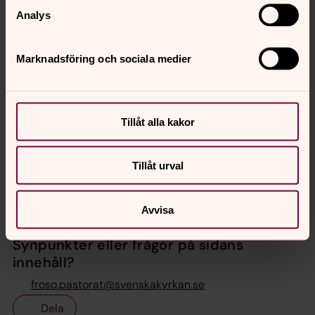
Analys
Marknadsföring och sociala medier
Expedition Frösö Sunne Norderö
församling
Tillåt alla kakor
Direkt:
063-16 11 50
froso.pastorat@svenskakyrkan.se
E-post:
Tillåt urval
Avvisa
Senast ändrad 19 november 2019
Synpunkter eller frågor på sidans
innehåll?
froso.pastorat@svenskakyrkan.se
Dela