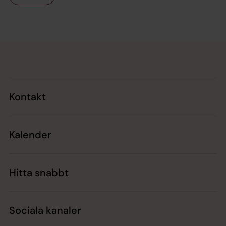
Tillbaka till toppen
Tillbaka till innehållet
Kontakt
Kalender
Hitta snabbt
Sociala kanaler