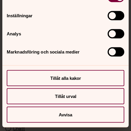
Kalender
Inställningar
Hitta snabbt
Analys
Sociala kanaler
Marknadsföring och sociala medier
Tillåt alla kakor
Jourhavande präst
Tillåt urval
Akut samtals- och krisstöd. Prata eller chatta anonymt
med en präst på kvällar och nätter.
Avvisa
Chatt