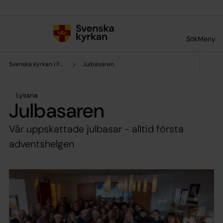
Till innehållet
Till undermeny
Sök
Meny
Svenska kyrkan i Frankfurt
Julbasaren
Lyssna
Julbasaren
Vår uppskattade julbasar - alltid första
adventshelgen