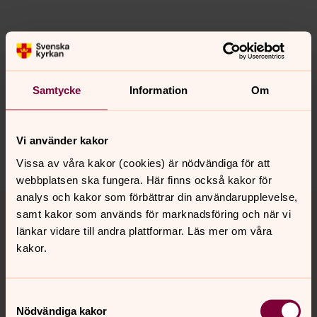
Senast ändrad 4 mars 2026
Synpunkter eller frågor på sidans
innehåll?
Samtycke
Information
Om
frankfurt@svenskakyrkan.se
Dela
Vi använder kakor
Vissa av våra kakor (cookies) är nödvändiga för att
webbplatsen ska fungera. Här finns också kakor för
Tillbaka till toppen
Tillbaka till innehållet
analys och kakor som förbättrar din användarupplevelse,
samt kakor som används för marknadsföring och när vi
länkar vidare till andra plattformar. Läs mer om våra
kakor.
Kontakt
Samtyckesval
Nödvändiga kakor