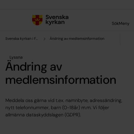
Till innehållet
Till undermeny
Sök
Meny
Svenska kyrkan i Frankfurt
Ändring av medlemsinformation
Lyssna
Ändring av
medlemsinformation
Meddela oss gärna vid t.ex. namnbyte, adressändring,
nytt telefonnummer, barn (0-18år) m.m. Vi följer
allmänna dataskyddslagen (GDPR).