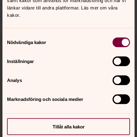
samt kakor som används för marknadsföring och när vi
Dela
länkar vidare till andra plattformar. Läs mer om våra
kakor.
Samtyckesval
Tillbaka till toppen
Tillbaka till innehållet
Nödvändiga kakor
Inställningar
Kontakt
Analys
Kalender
Marknadsföring och sociala medier
Hitta snabbt
Tillåt alla kakor