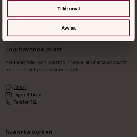
Sociala kanaler
Tillåt urval
Avvisa
Jourhavande präst
Akut samtals- och krisstöd. Prata eller chatta anonymt
med en präst på kvällar och nätter.
Chatt
Digitalt brev
Telefon 112
Svenska kyrkan