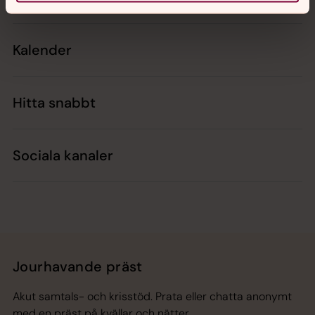
Kalender
Hitta snabbt
Sociala kanaler
Jourhavande präst
Akut samtals- och krisstöd. Prata eller chatta anonymt
med en präst på kvällar och nätter.