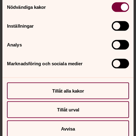
Samtyckesval
Nödvändiga kakor
Foto: Mattias Johansson
Inställningar
Senast ändrad 1 oktober 2024
Analys
Synpunkter eller frågor på sidans
innehåll?
forshedabygden.forsamling@svenskakyrkan.se
Marknadsföring och sociala medier
Dela
Tillåt alla kakor
Tillbaka till toppen
Tillbaka till innehållet
Tillåt urval
Avvisa
Kontakt