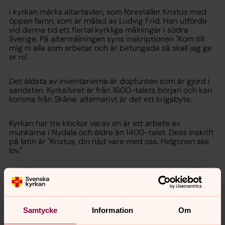
I kyrkan märks altartavlan, som föreställer Kristus med
öppen famn, som är målad av Ludvig Frid. Han utförde
vid denna tid ett flertal kyrkliga målningar i södra
Sverige. På altarmålningen syns inskriptionen "Kom till
mig ni alla som arbetar och är betungade så skall jag ge
er ro".
Det äldsta av inventarierna är dopfunten som är gjord i
sandsten. Kyrksilvret är från 1600-talets början och kan
komma från Skåne, alternativt är det ett krigsbyte.
Kyrkan har tre klockor varav en är ett arbete av
munkarna i Nydala och äldre än 1400-talet. Dess inskrift
på latin är "Kristus, din nåd vare med oss. Helgonen ske
lov."
Kyrkans brudkrona är av förgyllt silver och från 1700-
talet.
.
Samtycke
Information
Om