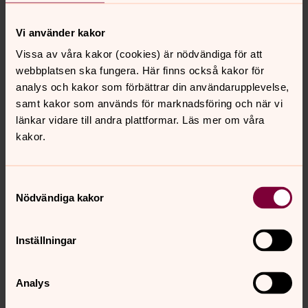
framtidens svårutrönta och många olika möjligheter,
dels se till sin omgivning och sätta barnen främst. Som
Vi använder kakor
ersättning för bänkarna köptes stolar in, såväl fullstora
Vissa av våra kakor (cookies) är nödvändiga för att
som lägre barnvarianter, och ett anpassat barnaltare
webbplatsen ska fungera. Här finns också kakor för
byggdes och placerades alldeles intill entrén.
analys och kakor som förbättrar din användarupplevelse,
Idag har man en standardmöblering för gudstjänst, med
samt kakor som används för marknadsföring och när vi
stolar som täcker merparten av golvet i en v-formation
länkar vidare till andra plattformar. Läs mer om våra
och vid mindre samlingar kan antalet stolar begränsas
kakor.
och möbleringen ske runt altaret. På fredagar är det
dock helt stolfritt. Då dukas ett långbord för fika upp och
stora, mjuka mattor rullas ut och täcker hela golvet.
Samtyckesval
Nödvändiga kakor
– Det kryper omkring barn överallt, det är fantastiskt. En
av kyrkans utmaningar idag är att få människor
engagerade. För oss är barnperspektivet drivkraften
Inställningar
och vi tror på att skapa möjligheter för barn att från
tidig ålder känna sig hemma i kyrkorummet. Att få
Analys
minnas det som ett varmt och levande rum snarare än
som en diffus bild av en hård kyrkbänk och en präst som