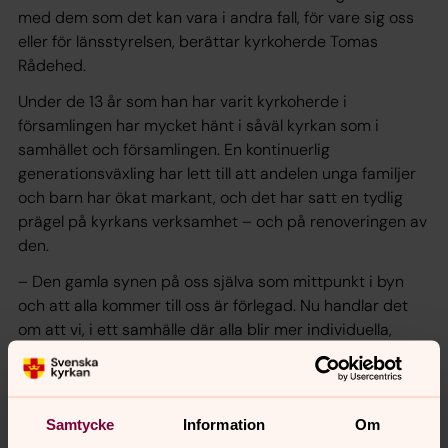
med dem som det kan vara i andra fall, för vare sig oss
eller för länsstyrelsen, berättar kyrkoherde Tomas
Rådehed.
Under de 13 år som han har varit kyrkoherde i
församlingen har mycket hänt i såväl kyrkan som i
samhället och församlingen. En kontinuerlig
generationsväxling har lett till att andelen unga familjer
och barn har ökat markant, och det har satt en tydlig
prägel på kyrkans verksamhet – och på renoveringen av
den.
– Den gamla synen på oss själva som mittpunkt i byn
och att alla kommer till oss är förlegad. Nu handlar det
om att vi, i ett samhälle där alla blir mer individuella,
måste försöka möta dagens behov och följa med, utan
att göra avkall på vår kärnverksamhet, säger Tomas
Rådehed.
Samtycke
Information
Om
För Hovsta kyrka blev lösningen att dels rusta för