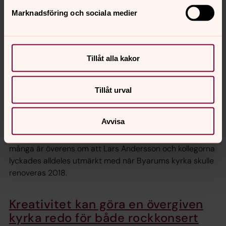
mässar, säger Tomas Rådehed och avslutar:
Marknadsföring och sociala medier
– I flexibilitetstanken ligger framför allt att kunna möta
kyrkorummet ur så många perspektiv som möjligt. Idag
har vi ett rum där bara fantasin sätter gränserna.
Tillåt alla kakor
Bygga nytt, bygga ihop eller bygga
Tillåt urval
till?
Att förändra och förnya ett kyrkorum utan att bygga
Avvisa
bort den gamla känslan – med alla minnen från dop,
vigslar och begravningar – det är en konst. En konst som
många är överens om att Lars Andersson och kollegorna
lyckades alldeles utmärkt med när Byarums kyrka skulle
renoveras 2018.
Kreativitet kan göra en övergiven
kyrka redo för både rockkonsert