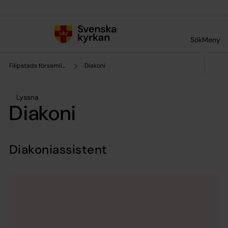
Till innehållet
Till undermeny
Sök
Meny
Filipstads församling
Diakoni
Lyssna
Diakoni
Diakoniassistent