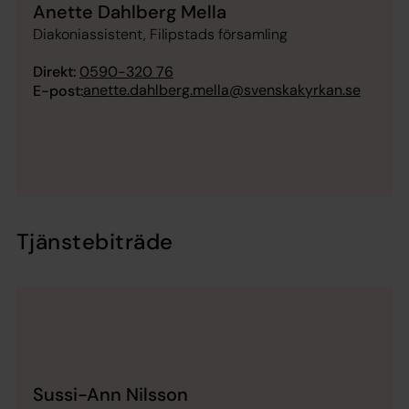
Anette Dahlberg Mella
Diakoniassistent, Filipstads församling
Direkt:
0590-320 76
anette.dahlberg.mella@svenskakyrkan.se
E-post:
Tjänstebiträde
Sussi-Ann Nilsson