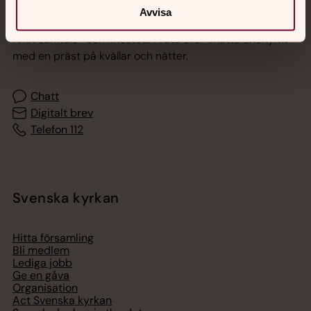
Jourhavande präst
Avvisa
Akut samtals- och krisstöd. Prata eller chatta anonymt
med en präst på kvällar och nätter.
Chatt
Digitalt brev
Telefon 112
Svenska kyrkan
Hitta församling
Bli medlem
Lediga jobb
Ge en gåva
Organisation
Act Svenska kyrkan