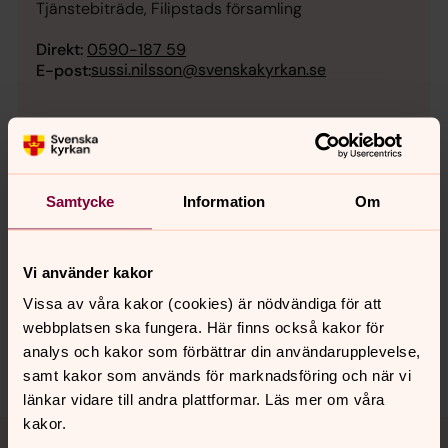
Tjänstebiträde, Filipstads församling
Direkt:
0590-187 59
sussi.nilsson@svenskakyrkan.se
E-post:
Samtycke
Information
Om
Synpunkter eller frågor på sidans
Vi använder kakor
innehåll?
Vissa av våra kakor (cookies) är nödvändiga för att
webbplatsen ska fungera. Här finns också kakor för
filipstads.forsamling@svenskakyrkan.se
analys och kakor som förbättrar din användarupplevelse,
samt kakor som används för marknadsföring och när vi
länkar vidare till andra plattformar. Läs mer om våra
kakor.
Tillbaka till toppen
Tillbaka till innehållet