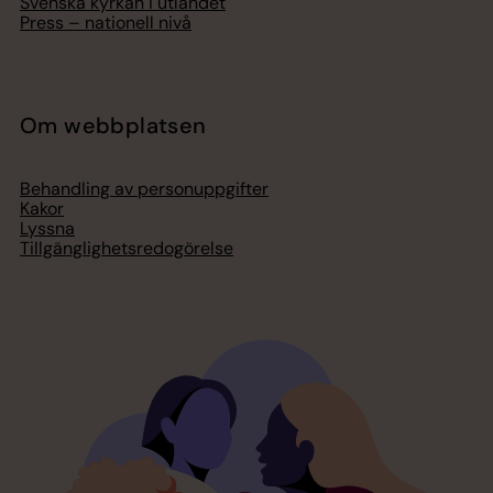
Svenska kyrkan i utlandet
Press – nationell nivå
Om webbplatsen
Behandling av personuppgifter
Kakor
Lyssna
Tillgänglighetsredogörelse