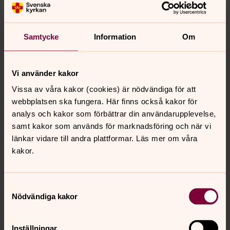
Anmälan om inträde i Svenska kyrkan för vuxen »
Anmälan om inträde i Svenska kyrkan för barn under
Samtycke
Information
Om
18 år »
Vill du ha en blankett hemskickad?
Vi använder kakor
Fyll i namn och adress nedan.
Vissa av våra kakor (cookies) är nödvändiga för att
webbplatsen ska fungera. Här finns också kakor för
analys och kakor som förbättrar din användarupplevelse,
Ja, jag vill gå med i Svenska kyrkan. Skicka en
samt kakor som används för marknadsföring och när vi
blankett till mig
*
länkar vidare till andra plattformar. Läs mer om våra
kakor.
Samtyckesval
Nödvändiga kakor
Skicka
Inställningar