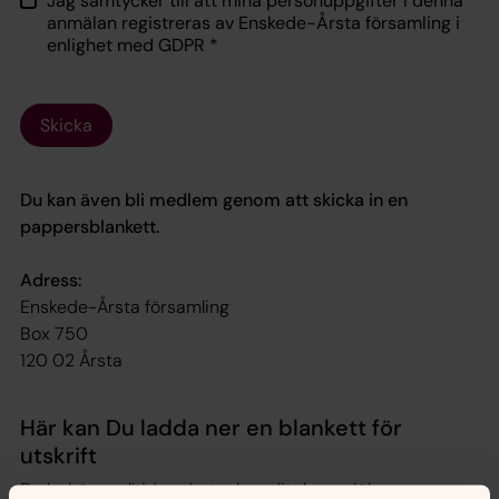
Jag samtycker till att mina personuppgifter i denna
anmälan registreras av Enskede-Årsta församling i
enlighet med GDPR
*
Skicka
Du kan även bli medlem genom att skicka in en
pappersblankett.
Adress:
Enskede-Årsta församling
Box 750
120 02 Årsta
Här kan Du ladda ner en blankett för
utskrift
Du behöver alltid underteckna ditt brev själv.