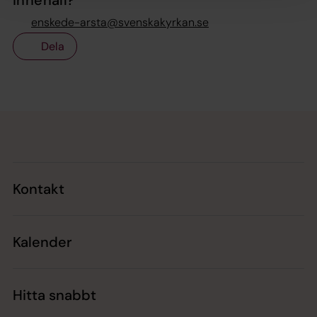
innehåll?
enskede-arsta@svenskakyrkan.se
Dela
Tillbaka till toppen
Tillbaka till innehållet
Kontakt
Kalender
Hitta snabbt