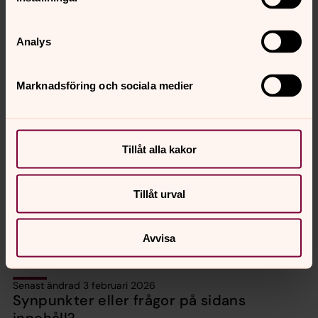
Bekräftelse på inträde
Analys
Du välkomnas i församlingen genom ett brev från
församlingen.
Marknadsföring och sociala medier
Har du frågor?
Tillåt alla kakor
Välkommen att kontakta församlingens kansli:
08-556 133 40
enskede-arsta@svenskakyrkan.se
Tillåt urval
Avvisa
Senast ändrad 3 februari 2026
Synpunkter eller frågor på sidans