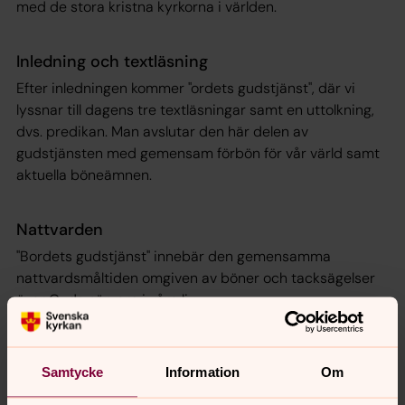
med de stora kristna kyrkorna i världen.
Inledning och textläsning
Efter inledningen kommer "ordets gudstjänst", där vi
lyssnar till dagens tre textläsningar samt en uttolkning,
dvs. predikan. Man avslutar den här delen av
gudstjänsten med gemensam förbön för vår värld samt
aktuella böneämnen.
Nattvarden
"Bordets gudstjänst" innebär den gemensamma
nattvardsmåltiden omgiven av böner och tacksägelser
över Guds närvaro i våra liv.
Avslutning
Samtycke
Information
Om
Högmässan avslutas med "Välsignelsen". Psalm och sång
omger de olika delarna. Ofta medverkar någon av