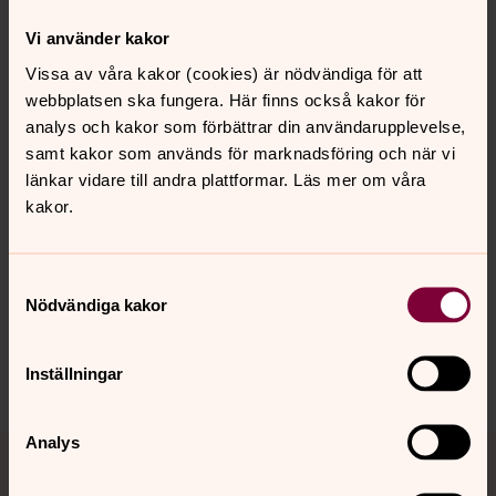
församlingens körer eller instrumentalister.
Vi använder kakor
Vissa av våra kakor (cookies) är nödvändiga för att
Varmt välkommen på högmässa!
webbplatsen ska fungera. Här finns också kakor för
analys och kakor som förbättrar din användarupplevelse,
samt kakor som används för marknadsföring och när vi
länkar vidare till andra plattformar. Läs mer om våra
kakor.
Senast ändrad 16 augusti 2021
Synpunkter eller frågor på sidans
innehåll?
Samtyckesval
enskede-arsta@svenskakyrkan.se
Nödvändiga kakor
Dela
Inställningar
Tillbaka till toppen
Tillbaka till innehållet
Analys