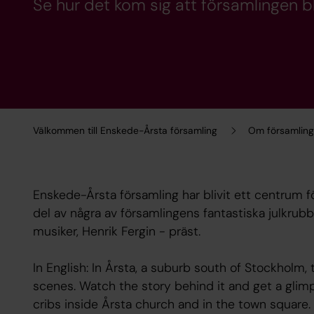
Se hur det kom sig att församlingen b
Välkommen till Enskede-Årsta församling
Om församlin
Enskede-Årsta församling har blivit ett centrum f
del av några av församlingens fantastiska julkrub
musiker, Henrik Fergin - präst.
In English: In Årsta, a suburb south of Stockholm, t
scenes. Watch the story behind it and get a gli
cribs inside Årsta church and in the town square. 