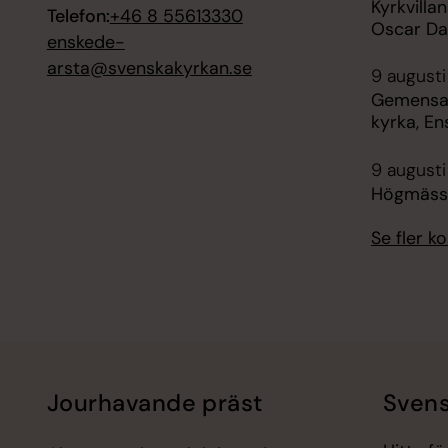
Kyrkvill
Telefon:
+46 8 55613330
Oscar Dan
enskede-
arsta@svenskakyrkan.se
9 augusti
Gemensam
kyrka, E
9 augusti
Högmässa
Se fler 
Jourhavande präst
Svens