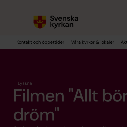
Till innehållet
Till undermeny
Kontakt och öppettider
Våra kyrkor & lokaler
Akt
Lyssna
Filmen "Allt b
dröm"