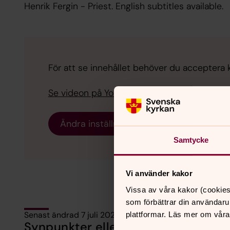
Henrik Fergin - Priest. English subtitles available.
För att se innehållet behöver du acceptera 
Se videon på YouTube i stället.
Ändra inställningar
Samtycke
Vi använder kakor
Vissa av våra kakor (cookies
som förbättrar din användaru
Senast ändrad 7 juli 2025
plattformar. Läs mer om våra
Synpunkter eller frågor på sidans i