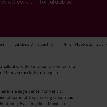
lev ett centrum för julkrubbor
gen
Lär känna din församling!
Filmen "Allt började med en
ör julkrubbor. Se historien bakom och ta
bor! Medverkande: Eva Tengelin -
here is a large center for Nativity
mpse of some of the amazing Christmas
Featuring: Eva Tengelin - Musician,