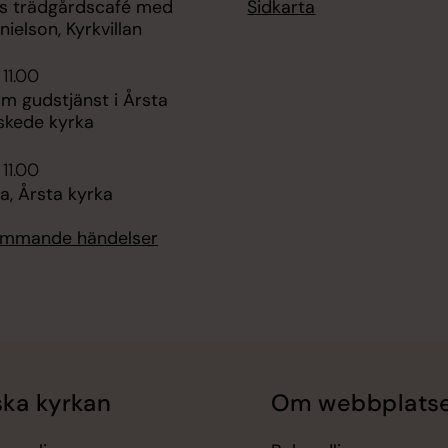
Sidkarta
ans trädgårdscafé med
ielson, Kyrkvillan
 11.00
 gudstjänst i Årsta
nskede kyrka
 11.00
, Årsta kyrka
kommande händelser
ka kyrkan
Om webbplats