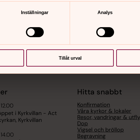
Inställningar
Analys
Tillåt urval
er
Hitta snabbt
Konfirmation
 12.00
Våra kyrkor & lokaler
pet i Kyrkvillan - Act
Resor, vandringar & utfl
yrkan, Kyrkvillan
Dop
Vigsel och bröllop
 14.00
Begravning