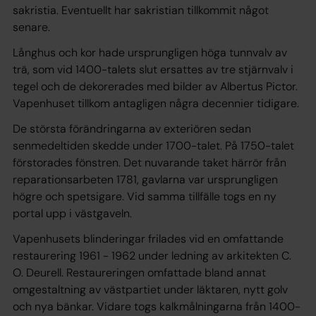
sakristia. Eventuellt har sakristian tillkommit något
senare.
Långhus och kor hade ursprungligen höga tunnvalv av
trä, som vid 1400-talets slut ersattes av tre stjärnvalv i
tegel och de dekorerades med bilder av Albertus Pictor.
Vapenhuset tillkom antagligen några decennier tidigare.
De största förändringarna av exteriören sedan
senmedeltiden skedde under 1700-talet. På 1750-talet
förstorades fönstren. Det nuvarande taket härrör från
reparationsarbeten 1781, gavlarna var ursprungligen
högre och spetsigare. Vid samma tillfälle togs en ny
portal upp i västgaveln.
Vapenhusets blinderingar frilades vid en omfattande
restaurering 1961 - 1962 under ledning av arkitekten C.
O. Deurell. Restaureringen omfattade bland annat
omgestaltning av västpartiet under läktaren, nytt golv
och nya bänkar. Vidare togs kalkmålningarna från 1400-