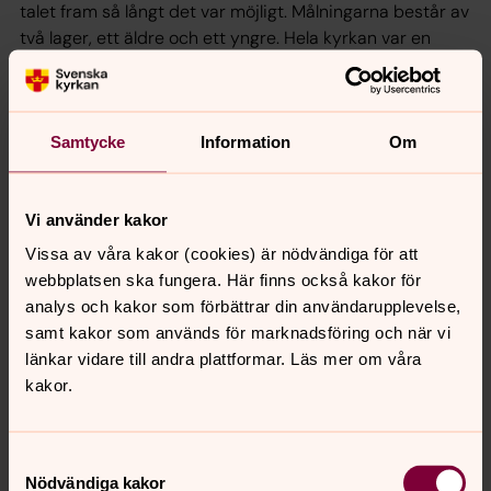
talet fram så långt det var möjligt. Målningarna består av
två lager, ett äldre och ett yngre. Hela kyrkan var en
gång dekorerad, men nu återstår bara fragment. Bland
dessa finns en unik svit med bilder ur S:t Henriks legend.
Här kan man också se Sveriges äldsta målade bild av en
skidåkare.
Samtycke
Information
Om
Korfönstret är tillverkat av Harald Lindberg 1974 och
inspirerat av Erik Axel Karlfeldts dikt Psaltare och lyra
Vi använder kakor
(Snabbt jagar stormen våra år). Se bild nedan.
Vissa av våra kakor (cookies) är nödvändiga för att
På Österunda kyrkogård finns en minneslund med
webbplatsen ska fungera. Här finns också kakor för
möjlighet att gräva ner aska.
analys och kakor som förbättrar din användarupplevelse,
samt kakor som används för marknadsföring och när vi
länkar vidare till andra plattformar. Läs mer om våra
kakor.
Samtyckesval
Nödvändiga kakor