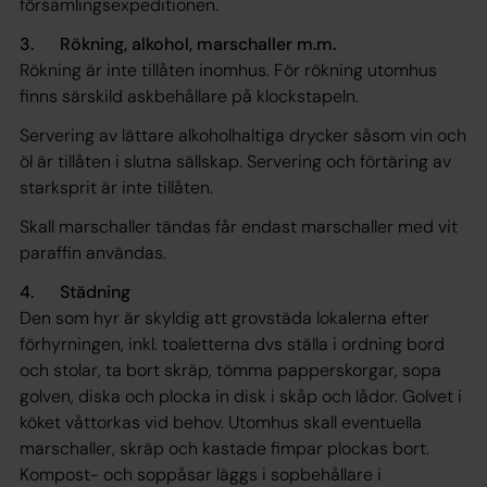
församlingsexpeditionen.
3. Rökning, alkohol, marschaller m.m.
Rökning är inte tillåten inomhus. För rökning utomhus
finns särskild askbehållare på klockstapeln.
Servering av lättare alkoholhaltiga drycker såsom vin och
öl är tillåten i slutna sällskap. Servering och förtäring av
starksprit är inte tillåten.
Skall marschaller tändas får endast marschaller med vit
paraffin användas.
4. Städning
Den som hyr är skyldig att grovstäda lokalerna efter
förhyrningen, inkl. toaletterna dvs ställa i ordning bord
och stolar, ta bort skräp, tömma papperskorgar, sopa
golven, diska och plocka in disk i skåp och lådor. Golvet i
köket våttorkas vid behov. Utomhus skall eventuella
marschaller, skräp och kastade fimpar plockas bort.
Kompost- och soppåsar läggs i sopbehållare i