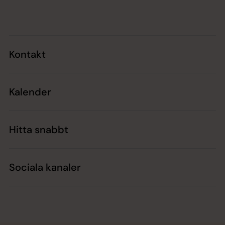
Tillbaka till toppen
Tillbaka till innehållet
Kontakt
Kalender
Hitta snabbt
Sociala kanaler