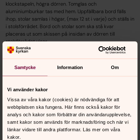
klockstapeln, högra dörren. Tomglas och
aluminiumburkar tas med hem. Uppfällbara bord fälls
ihop, stolar samlas i högar, (max 12 st i varje) och ställs in
i stolsförrådet. Bord och stolar som ska stå kvar
placeras ut som skissen på insidan av dörren till
stolsförrådet visar.
OBSERVERA! Städning skall ske omedelbart för att
lokalen kan vara uthyrd till annan direkt efteråt eller
morgonen därpå.
Samtycke
Information
Om
5. Avbeställning
Lokal som inte har avbeställt senast en vecka före bokat
Vi använder kakor
tillfälle debiteras med hel avgift.
Vissa av våra kakor (cookies) är nödvändiga för att
Lämna lokalerna i det skick som du själv vill finna dem.
webbplatsen ska fungera. Här finns också kakor för
analys och kakor som förbättrar din användarupplevelse,
samt kakor som används för marknadsföring och när vi
Priser - samlingssalen
länkar vidare till andra plattformar. Läs mer om våra
Lokal för samling efter dop i våra kyrkor är avgiftsfri upp
kakor.