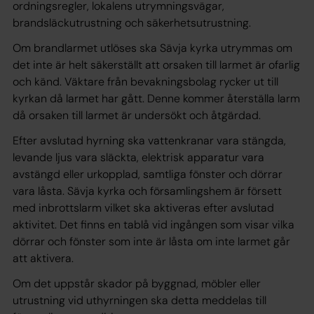
ordningsregler, lokalens utrymningsvägar,
brandsläckutrustning och säkerhetsutrustning.
Om brandlarmet utlöses ska Sävja kyrka utrymmas om
det inte är helt säkerställt att orsaken till larmet är ofarlig
och känd. Väktare från bevakningsbolag rycker ut till
kyrkan då larmet har gått. Denne kommer återställa larm
då orsaken till larmet är undersökt och åtgärdad.
Efter avslutad hyrning ska vattenkranar vara stängda,
levande ljus vara släckta, elektrisk apparatur vara
avstängd eller urkopplad, samtliga fönster och dörrar
vara låsta. Sävja kyrka och församlingshem är försett
med inbrottslarm vilket ska aktiveras efter avslutad
aktivitet. Det finns en tablå vid ingången som visar vilka
dörrar och fönster som inte är låsta om inte larmet går
att aktivera.
Om det uppstår skador på byggnad, möbler eller
utrustning vid uthyrningen ska detta meddelas till