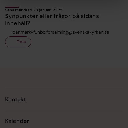
Senast ändrad 23 januari 2025
Synpunkter eller frågor på sidans
innehåll?
danmark-funbo.forsamling@svenskakyrkan.se
Dela
Tillbaka till toppen
Tillbaka till innehållet
Kontakt
Kalender