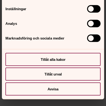
Inställningar
Analys
Marknadsföring och sociala medier
Anders Nilsson
Tillåt alla kakor
Kyrkogårds - och fastighetschef, Danmark-Funbo
församling
Tillåt urval
Direkt:
018-418 10 21
SMS:
070-956 82 30
anders.r.nilsson@svenskakyrkan.se
E-post:
Avvisa