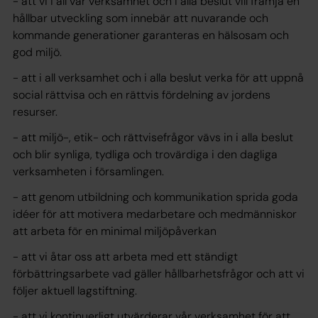
- att vi i all vår verksamhet och i alla beslut vill främja en
hållbar utveckling som innebär att nuvarande och
kommande generationer garanteras en hälsosam och
god miljö.
- att i all verksamhet och i alla beslut verka för att uppnå
social rättvisa och en rättvis fördelning av jordens
resurser.
- att miljö-, etik- och rättvisefrågor vävs in i alla beslut
och blir synliga, tydliga och trovärdiga i den dagliga
verksamheten i församlingen.
- att genom utbildning och kommunikation sprida goda
idéer för att motivera medarbetare och medmänniskor
att arbeta för en minimal miljöpåverkan
- att vi åtar oss att arbeta med ett ständigt
förbättringsarbete vad gäller hållbarhetsfrågor och att vi
följer aktuell lagstiftning.
- att vi kontinuerligt utvärderar vår verksamhet för att