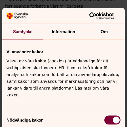
fortlöpande förbättra vårt miljöarbete
Kontakt
Samtycke
Information
Om
Kontaktperson för miljödiplomeringarbetet är
miljösamordnare Anders Nilsson.
Vi använder kakor
Danmark-Funbo församling bytte
Vissa av våra kakor (cookies) är nödvändiga för att
till förnybar el
webbplatsen ska fungera. Här finns också kakor för
Anders Nilsson, fastighetsansvarig, svarar på frågor om
analys och kakor som förbättrar din användarupplevelse,
hur församlingen gjorde.
samt kakor som används för marknadsföring och när vi
länkar vidare till andra plattformar. Läs mer om våra
kakor.
Samtyckesval
Nödvändiga kakor