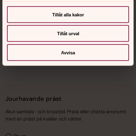
Kalender
Tillåt alla kakor
Hitta snabbt
Tillåt urval
Sociala kanaler
Avvisa
Jourhavande präst
Akut samtals- och krisstöd. Prata eller chatta anonymt
med en präst på kvällar och nätter.