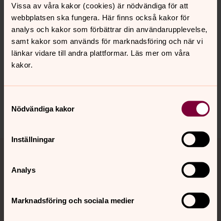
Vissa av våra kakor (cookies) är nödvändiga för att
danderyds.kyrkogardsforvaltning@svenskakyrkan.se
webbplatsen ska fungera. Här finns också kakor för
analys och kakor som förbättrar din användarupplevelse,
samt kakor som används för marknadsföring och när vi
länkar vidare till andra plattformar. Läs mer om våra
Senast ändrad 24 oktober 2022
Synpunkter eller frågor på sidans
kakor.
innehåll?
danderyd.information@svenskakyrkan.se
Samtyckesval
Nödvändiga kakor
Dela
Inställningar
Tillbaka till toppen
Tillbaka till innehållet
Analys
Kontakt
Marknadsföring och sociala medier