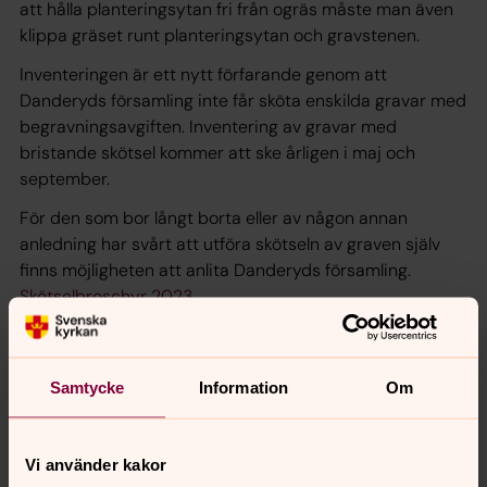
att hålla planteringsytan fri från ogräs måste man även
klippa gräset runt planteringsytan och gravstenen.
Inventeringen är ett nytt förfarande genom att
Danderyds församling inte får sköta enskilda gravar med
begravningsavgiften. Inventering av gravar med
bristande skötsel kommer att ske årligen i maj och
september.
För den som bor långt borta eller av någon annan
anledning har svårt att utföra skötseln av graven själv
finns möjligheten att anlita Danderyds församling.
Skötselbroschyr 2023
Generella bestämmelser på svenska
General regulations in engslish
Här kan du läsa om
gravskötsel och skötselalternativ
.
Samtycke
Information
Om
Välkommen att kontakta Danderyds
kyrkogårdsförvaltning om du har frågor: 08-568 957 39
Vi använder kakor
eller