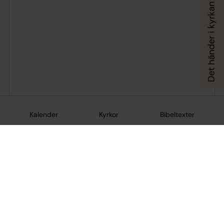
Kalender
Kyrkor
Bibeltexter