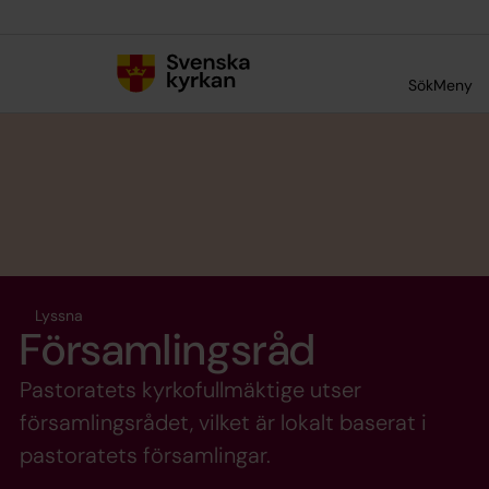
Till innehållet
Till undermeny
Sök
Meny
Lyssna
Församlingsråd
Pastoratets kyrkofullmäktige utser
församlingsrådet, vilket är lokalt baserat i
pastoratets församlingar.