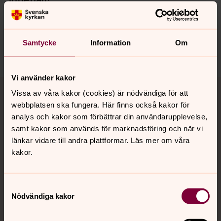
byarums.pastorat@svenskakyrkan.se
Dela
Samtycke
Information
Om
Vi använder kakor
Tillbaka till toppen
Tillbaka till innehållet
Vissa av våra kakor (cookies) är nödvändiga för att
webbplatsen ska fungera. Här finns också kakor för
analys och kakor som förbättrar din användarupplevelse,
samt kakor som används för marknadsföring och när vi
Kontakt
länkar vidare till andra plattformar. Läs mer om våra
kakor.
Kalender
Samtyckesval
Nödvändiga kakor
Hitta snabbt