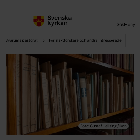
Till innehållet
Till undermeny
Sök
Meny
Byarums pastorat
För släktforskare och andra intresserade