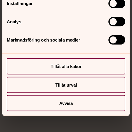
Inställningar
Sociala kanaler
Analys
Marknadsföring och sociala medier
Jourhavande präst
Tillåt alla kakor
Akut samtals- och krisstöd. Prata eller chatta anonymt
med en präst på kvällar och nätter.
Tillåt urval
Chatt
Digitalt brev
Avvisa
Telefon 112