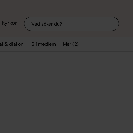
Sök
Kyrkor
Mer (2)
l & diakoni
Bli medlem