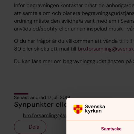
Inför begravningen kontaktar präst de anhöriga/d
att samtala om och planera begravningsgudstjänst
ordning måste den avlidne/a varit medlem i Svensk
anväda cd/spotify eller annan inspelad musik i vår
O du har frågor är du välkommen att vända till ti
80 eller skicka ett mail till
bro.forsamling@svensk
Du kan läsa mer om begravningsgudstjänsten på
Senast ändrad 17 juli 2019
Synpunkter eller frågor på sidans i
bro.forsamling@svenskakyrkan.se
Dela
Samtycke