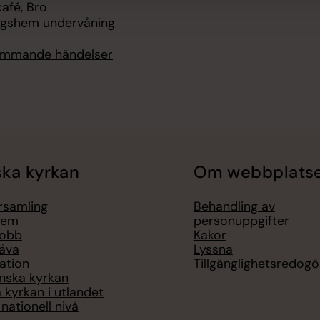
fé, Bro
ngshem undervåning
kommande händelser
ka kyrkan
Om webbplats
örsamling
Behandling av
lem
personuppgifter
jobb
Kakor
åva
Lyssna
ation
Tillgänglighetsredogö
nska kyrkan
 kyrkan i utlandet
nationell nivå