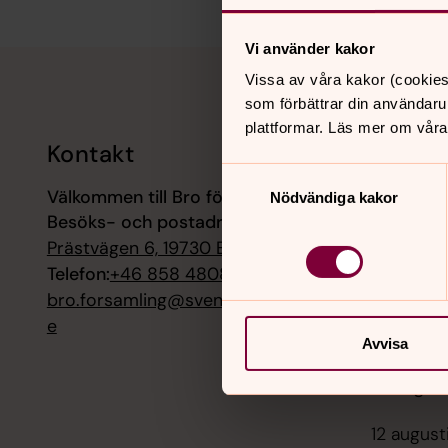
Vi använder kakor
Tillbaka till toppen
Tillbaka till innehållet
Vissa av våra kakor (cookies
som förbättrar din användaru
plattformar. Läs mer om våra
Kontakt
Kalend
Samtyckesval
Välkommen till Bro församling
9 augusti
Nödvändiga kakor
Besöks- och postadress:
Högmässa
Prästvägen 6, 19730 Bro
11 augusti
Telefon:
+46 858 480880
Sommarca
bro.forsamling@svenskakyrkan.s
församli
e
Avvisa
12 august
Prästgår
12 august