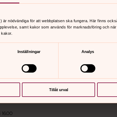
) är nödvändiga för att webbplatsen ska fungera. Här finns ocks
pplevelse, samt kakor som används för marknadsföring och när vi
 kakor.
er
Hitta snabbt
Sidkarta
 11.00
Inställningar
Analys
, Bro kyrka
 11.00
fé, Bro
ngshem undervåning
Tillåt urval
i 13.30
dens odlare
i 16.00