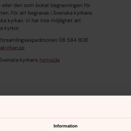
e eller den som bokat begravningen för
en. För att begravas i Svenska kyrkans
a kyrkan. Vi har inte möjlighet att
a kyrkor.
ll församlingsexpeditionen 08 584 808
akyrkan.se
 Svenska kyrkans
hemsida
nnehåll?
Information