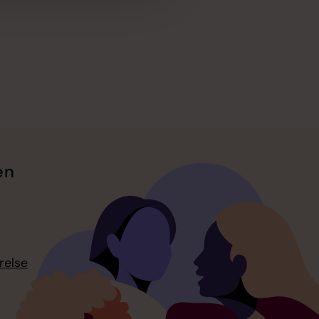
en
relse