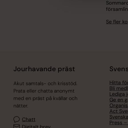
Sommarca
församli
Se fler 
Jourhavande präst
Svens
Hitta f
Akut samtals- och krisstöd.
Bli med
Prata eller chatta anonymt
Lediga 
med en präst på kvällar och
Ge en g
Organis
nätter.
Act Sve
Svenska
Chatt
Press – 
Digitalt brev