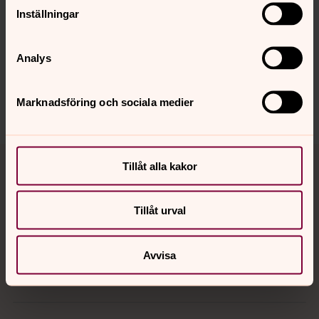
Synpunkter eller frågor på sidans
Inställningar
innehåll?
bro.forsamling@svenskakyrkan.se
Analys
Dela
Marknadsföring och sociala medier
Tillbaka till toppen
Tillbaka till innehållet
Tillåt alla kakor
Tillåt urval
Kontakt
Avvisa
Kalender