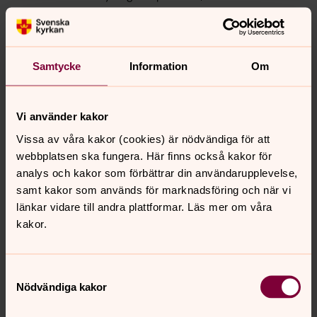
personal och vaktmästare, men även musiker och
präster.
Samtycke
Information
Om
Bisättning
(tillfälligt förvara den avlidne tills dess
begravningsakten sker)
Vi använder kakor
Vänligen kontakta: Lena Holmgren,
Vissa av våra kakor (cookies) är nödvändiga för att
kyrkogårdsförvaltningen
webbplatsen ska fungera. Här finns också kakor för
Telefon 08-582 445 48
analys och kakor som förbättrar din användarupplevelse,
samt kakor som används för marknadsföring och när vi
länkar vidare till andra plattformar. Läs mer om våra
kakor.
_________________________________________
______________________
Samtyckesval
Nödvändiga kakor
Senast ändrad 28 augusti 2025