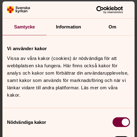
Senast ändrad 4 juli 2024
Synpunkter eller frågor på sidans
innehåll?
Samtycke
Information
Om
broby-emmislov.forsamling@svenskakyrkan.se
Dela
Vi använder kakor
Vissa av våra kakor (cookies) är nödvändiga för att
Tillbaka till toppen
Tillbaka till innehållet
webbplatsen ska fungera. Här finns också kakor för
analys och kakor som förbättrar din användarupplevelse,
samt kakor som används för marknadsföring och när vi
länkar vidare till andra plattformar. Läs mer om våra
Kontakt
kakor.
Kalender
Samtyckesval
Nödvändiga kakor