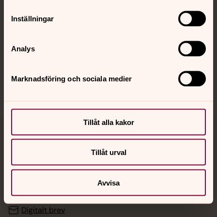
Inställningar
Hitta snabbt
Analys
Sociala kanaler
Marknadsföring och sociala medier
Tillåt alla kakor
Jourhavande präst
Tillåt urval
Akut samtals- och krisstöd. Prata eller chatta anonymt
med en präst på kvällar och nätter.
Avvisa
Chatt
Digitalt brev