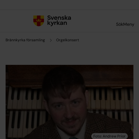
Till innehållet
Till undermeny
Sök
Meny
Brännkyrka församling
Orgelkonsert