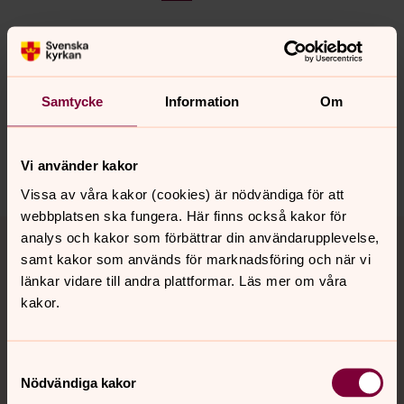
Synpunkter eller frågor på sidans
Samtycke
Information
Om
innehåll?
brannkyrka.info@svenskakyrkan.se
Dela
Vi använder kakor
Vissa av våra kakor (cookies) är nödvändiga för att
webbplatsen ska fungera. Här finns också kakor för
Tillbaka till toppen
Tillbaka till innehållet
analys och kakor som förbättrar din användarupplevelse,
samt kakor som används för marknadsföring och när vi
länkar vidare till andra plattformar. Läs mer om våra
kakor.
Kontakt
Samtyckesval
Kalender
Nödvändiga kakor