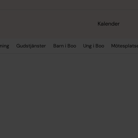
Kalender
ning
Gudstjänster
Barn i Boo
Ung i Boo
Mötesplatse