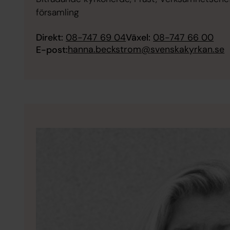
församling
Direkt:
08-747 69 04
Växel:
08-747 66 00
hanna.beckstrom@svenskakyrkan.se
E-post: