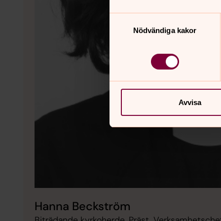
Samtyckesval
Nödvändiga kakor
Avvisa
Hanna Beckström
Biträdande kyrkoherde, Präst, Verksamhetschef