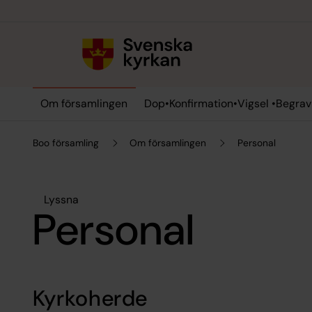
Till innehållet
Till undermeny
Om församlingen
Dop•Konfirmation•Vigsel •Begrav
Boo församling
Om församlingen
Personal
Lyssna
Personal
Kyrkoherde