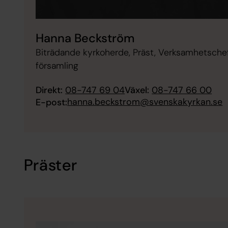
Hanna Beckström
Biträdande kyrkoherde, Präst, Verksamhetschef
församling
Direkt:
08-747 69 04
Växel:
08-747 66 00
hanna.beckstrom@svenskakyrkan.se
E-post:
Präster