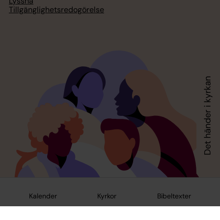
Lyssna
Tillgänglighetsredogörelse
Kalender
Kyrkor
Bibeltexter