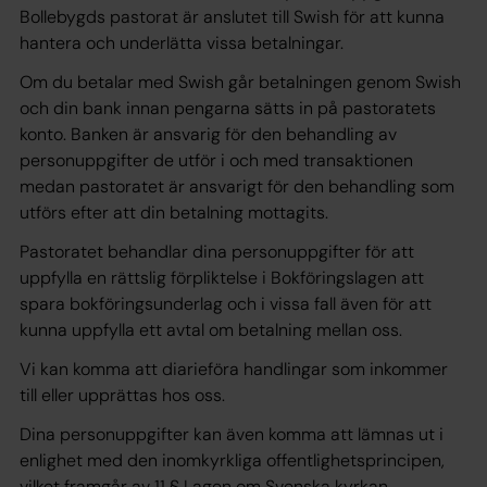
Bollebygds pastorat är anslutet till Swish för att kunna
hantera och underlätta vissa betalningar.
Om du betalar med Swish går betalningen genom Swish
och din bank innan pengarna sätts in på pastoratets
konto. Banken är ansvarig för den behandling av
personuppgifter de utför i och med transaktionen
medan pastoratet är ansvarigt för den behandling som
utförs efter att din betalning mottagits.
Pastoratet behandlar dina personuppgifter för att
uppfylla en
rättslig förpliktelse
i Bokföringslagen att
spara bokföringsunderlag och i vissa fall även för att
kunna uppfylla ett
avtal
om betalning mellan oss.
Vi kan komma att diarieföra handlingar som inkommer
till eller upprättas hos oss.
Dina personuppgifter kan även komma att lämnas ut i
enlighet med den inomkyrkliga offentlighetsprincipen,
vilket framgår av 11 § Lagen om Svenska kyrkan.