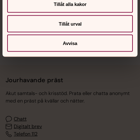
Tillåt alla kakor
Hitta snabbt
Tillåt urval
Sociala kanaler
Avvisa
Jourhavande präst
Akut samtals- och krisstöd. Prata eller chatta anonymt
med en präst på kvällar och nätter.
Chatt
Digitalt brev
Telefon 112