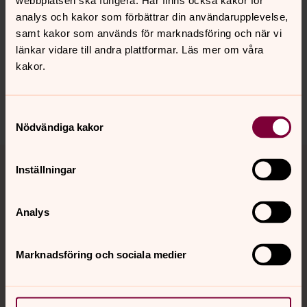
webbplatsen ska fungera. Här finns också kakor för
analys och kakor som förbättrar din användarupplevelse,
Senast ändrad 22 oktober 2020
samt kakor som används för marknadsföring och när vi
Synpunkter eller frågor på sidans
länkar vidare till andra plattformar. Läs mer om våra
innehåll?
kakor.
bollebygd.pastorat@svenskakyrkan.se
Dela
Samtyckesval
Nödvändiga kakor
Tillbaka till toppen
Tillbaka till innehållet
Inställningar
Analys
Kontakt
Marknadsföring och sociala medier
Kalender