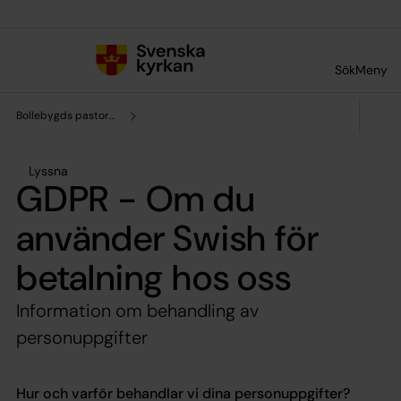
Till innehållet
Till undermeny
Sök
Meny
Bollebygds pastorat
Lyssna
GDPR - Om du
använder Swish för
betalning hos oss
Information om behandling av
personuppgifter
Hur och varför behandlar vi dina personuppgifter?