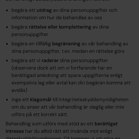
begära ett
utdrag
av dina personuppgifter och
information om hur de behandlas av oss
begära
rättelse eller komplettering
av dina
personuppgifter
begära en tillfällig
begränsning
av vår behandling av
dina personuppgifter, t.ex. medan en rättelse görs
begära att vi
raderar
dina personuppgifter
(observera dock att om vi fortfarande har en
berättigad anledning att spara uppgifterna enligt
exempelvis lag eller avtal kan din begäran komma att
avslås)
inge ett
klagomål
till Integritetsskyddsmyndigheten
om du anser att vår behandling är olaglig eller inte
utförs på ett korrekt sätt.
Behandling som utförs med stöd av ett
berättigat
intresse
har du alltid rätt att invända mot enligt
dataskyddsförordningen. Då kommer vi att göra en