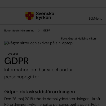
Till innehållet
Till undermeny
Sök
Meny
Bokenäsets församling
GDPR
Lyssna
GDPR
Information om hur vi behandlar
personuppgifter
Gdpr- dataskyddsförordningen
Den 25 maj 2018 trädde dataskyddsförordningen i kraft.
Förordningen, vilken ersatte personuppgiftslagen (PuL),