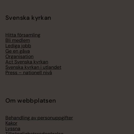
Svenska kyrkan
Hitta församling
Bli medlem
Lediga jobb
Ge en gåva
Organisation
Act Svenska kyrkan
Svenska kyrkan i utlandet
Press – nationell nivå
Om webbplatsen
Behandling av personuppgifter
Kakor
Lyssna
Tillgänglighetsredogörelse