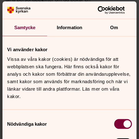
begravningsgudstjänst och gravsättning
GDPR- Om du ska döpas hos oss
Samtycke
Information
Om
Information om hur Bokenäsets församling behandlar
dina personuppgifter om du ska döpas hos oss
Vi använder kakor
Vissa av våra kakor (cookies) är nödvändiga för att
GDPR- Om du bokar en av våra
webbplatsen ska fungera. Här finns också kakor för
lokaler
analys och kakor som förbättrar din användarupplevelse,
Information om hur Bokenäsets församling behandlar
samt kakor som används för marknadsföring och när vi
dina personuppgifter om du bokar en av våra lokaler
länkar vidare till andra plattformar. Läs mer om våra
kakor.
GDPR- Inför och under
konfirmation
Samtyckesval
Information om hur Bokenäsets församling behandlar
Nödvändiga kakor
dina personuppgifter inför och under konfirmation