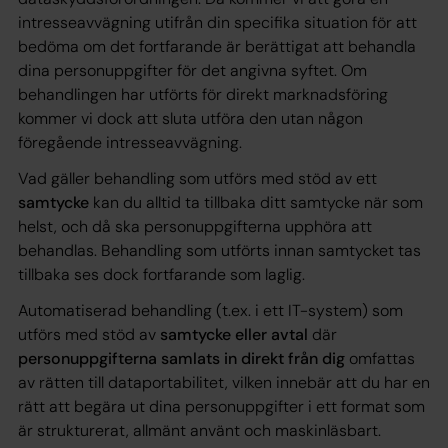
intresseavvägning utifrån din specifika situation för att
bedöma om det fortfarande är berättigat att behandla
dina personuppgifter för det angivna syftet. Om
behandlingen har utförts för direkt marknadsföring
kommer vi dock att sluta utföra den utan någon
föregående intresseavvägning.
Vad gäller behandling som utförs med stöd av ett
samtycke
kan du alltid ta tillbaka ditt samtycke när som
helst, och då ska personuppgifterna upphöra att
behandlas. Behandling som utförts innan samtycket tas
tillbaka ses dock fortfarande som laglig.
Automatiserad behandling (t.ex. i ett IT-system) som
utförs med stöd av
samtycke eller avtal
där
personuppgifterna samlats in direkt från dig
omfattas
av rätten till dataportabilitet, vilken innebär att du har en
rätt att begära ut dina personuppgifter i ett format som
är strukturerat, allmänt använt och maskinläsbart.