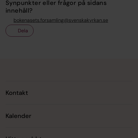
Synpunkter eller frågor på sidans
innehåll?
bokenasets.forsamling@svenskakyrkan.se
Dela
Tillbaka till toppen
Tillbaka till innehållet
Kontakt
Kalender