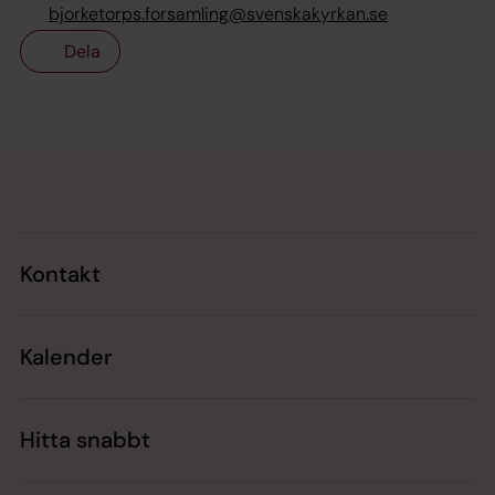
bjorketorps.forsamling@svenskakyrkan.se
Dela
Tillbaka till toppen
Tillbaka till innehållet
Kontakt
Kalender
Hitta snabbt