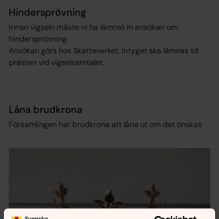
Hindersprövning
Innan vigseln måste ni ha lämnat in ansökan om
hindersprövning.
Ansökan görs hos Skatteverket. Intyget ska lämnas till
prästen vid vigselsamtalet.
Låna brudkrona
Församlingen har brudkrona att låna ut om det önskas