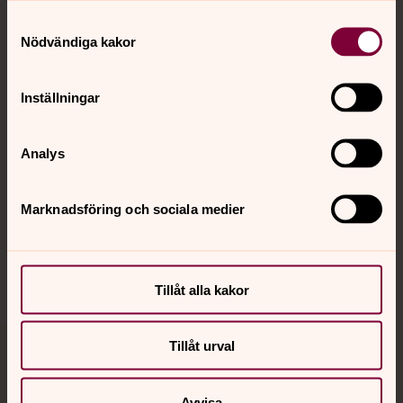
Kontakt
Samtyckesval
Nödvändiga kakor
Kalender
Inställningar
Analys
Hitta snabbt
Marknadsföring och sociala medier
Sociala kanaler
Tillåt alla kakor
Tillåt urval
Jourhavande präst
Avvisa