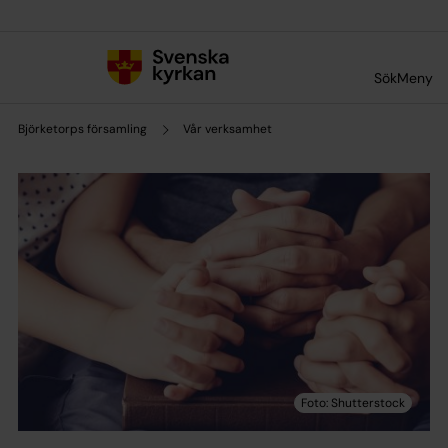
Till innehållet
Till undermeny
Sök
Meny
Björketorps församling
Vår verksamhet