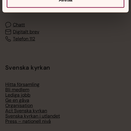
Akut samtals- och krisstöd. Prata eller chatta anonymt
med en präst på kvällar och nätter.
Chatt
Digitalt brev
Telefon 112
Svenska kyrkan
Hitta församling
Bli medlem
Lediga jobb
Ge en gåva
Organisation
Act Svenska kyrkan
Svenska kyrkan i utlandet
Press – nationell nivå