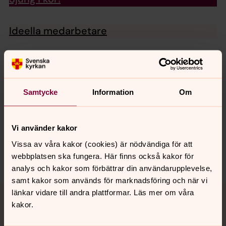
Ideella medarbetare
Senast ändrad 14 januari 2026
Synpunkter eller frågor på sidans
Samtycke
Information
Om
innehåll?
bjorketorps.forsamling@svenskakyrkan.se
Vi använder kakor
Dela
Vissa av våra kakor (cookies) är nödvändiga för att
webbplatsen ska fungera. Här finns också kakor för
analys och kakor som förbättrar din användarupplevelse,
samt kakor som används för marknadsföring och när vi
Tillbaka till toppen
Tillbaka till innehållet
länkar vidare till andra plattformar. Läs mer om våra
kakor.