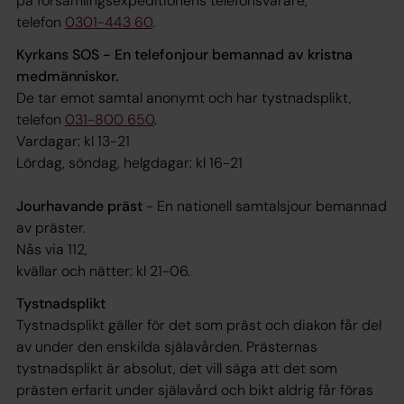
på församlingsexpeditionens telefonsvarare,
telefon
0301-443 60
.
Kyrkans SOS - En telefonjour bemannad av kristna
medmänniskor.
De tar emot samtal anonymt och har tystnadsplikt,
telefon
031-800 650
.
Vardagar: kl 13-21
Lördag, söndag, helgdagar: kl 16-21
Jourhavande präst
- En nationell samtalsjour bemannad
av präster.
Nås via 112,
kvällar och nätter: kl 21-06.
Tystnadsplikt
Tystnadsplikt gäller för det som präst och diakon får del
av under den enskilda själavården. Prästernas
tystnadsplikt är absolut, det vill säga att det som
prästen erfarit under själavård och bikt aldrig får föras