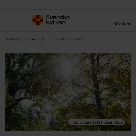
Till innehållet
Till undermeny
Sök
Meny
Björketorps församling
Samtal och stöd