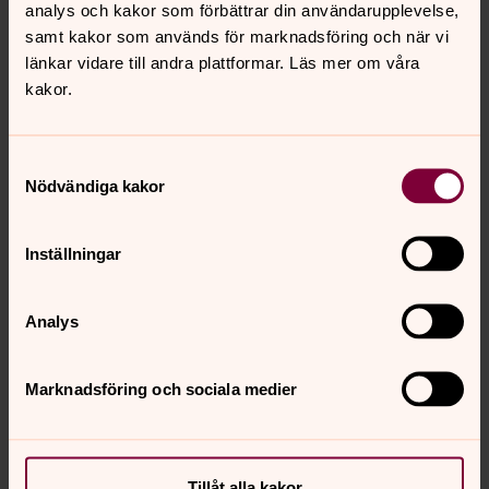
analys och kakor som förbättrar din användarupplevelse,
samt kakor som används för marknadsföring och när vi
länkar vidare till andra plattformar. Läs mer om våra
kakor.
Maria Berggren
Samtyckesval
Diakon, Björketorps församling
Nödvändiga kakor
Direkt:
0301-443 58
Mobil:
0703 94 78 28
maria.berggren@svenskakyrkan.se
E-post:
Inställningar
Analys
Marknadsföring och sociala medier
Tillåt alla kakor