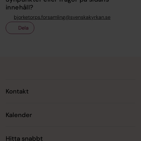
innehåll?
bjorketorps.forsamling@svenskakyrkan.se
Dela
Tillbaka till toppen
Tillbaka till innehållet
Kontakt
Kalender
Hitta snabbt