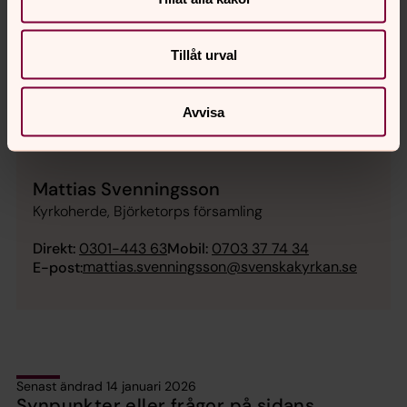
Tillåt urval
Avvisa
Mattias Svenningsson
Kyrkoherde, Björketorps församling
Direkt:
0301-443 63
Mobil:
0703 37 74 34
mattias.svenningsson@svenskakyrkan.se
E-post:
Senast ändrad 14 januari 2026
Synpunkter eller frågor på sidans